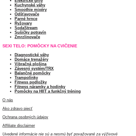
Elektrické grily
Kuchynské váhy
Smoothie mixéry
Odšťavovače
Parné hrnce
Ryžovary
SodaStream
Sušičky potravín
Zmrzlinovače
SEXI TELO: POMÔCKY NA CVIČENIE
Diagnostické váhy
Domáce trenažéry
Vibračná plošina
Závesný systém/TRX
Balančné pomôcky
Trampolínky
Fitness podložky
Fitness náramky a hodinky
Pomôcky na HIIT a funkčný tréning
O nás
Ako zdravo piecť
Ochrana osobných údajov
Affiliate disclaimer
Uvedené informácie nie sú a nesmú byť považované za výživové