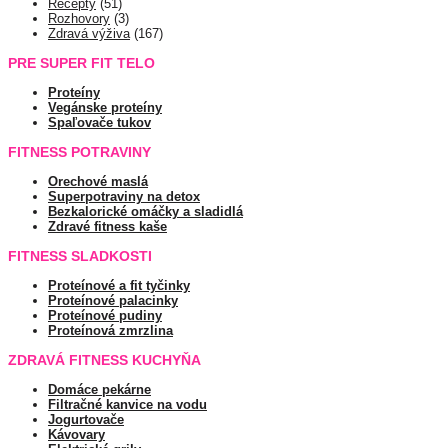
Recepty
(51)
Rozhovory
(3)
Zdravá výživa
(167)
PRE SUPER FIT TELO
Proteíny
Vegánske proteíny
Spaľovače tukov
FITNESS POTRAVINY
Orechové maslá
Superpotraviny na detox
Bezkalorické omáčky a sladidlá
Zdravé fitness kaše
FITNESS SLADKOSTI
Proteínové a fit tyčinky
Proteínové palacinky
Proteínové pudiny
Proteínová zmrzlina
ZDRAVÁ FITNESS KUCHYŇA
Domáce pekárne
Filtračné kanvice na vodu
Jogurtovače
Kávovary