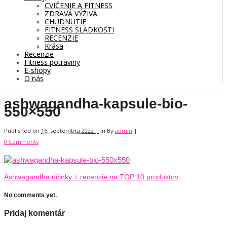
CVIČENIE A FITNESS
ZDRAVÁ VÝŽIVA
CHUDNUTIE
FITNESS SLADKOSTI
RECENZIE
Krása
Recenzie
Fitness potraviny
E-shopy
O nás
ashwagandha-kapsule-bio-
550×550
Published on
16. septembra 2022 |
in
By
admin
|
0 Comments
Ashwagandha účinky + recenzie na TOP 10 produktov
No comments yet.
Pridaj komentár