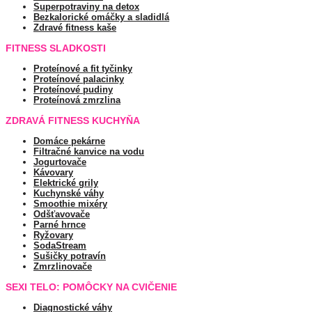
Superpotraviny na detox
Bezkalorické omáčky a sladidlá
Zdravé fitness kaše
FITNESS SLADKOSTI
Proteínové a fit tyčinky
Proteínové palacinky
Proteínové pudiny
Proteínová zmrzlina
ZDRAVÁ FITNESS KUCHYŇA
Domáce pekárne
Filtračné kanvice na vodu
Jogurtovače
Kávovary
Elektrické grily
Kuchynské váhy
Smoothie mixéry
Odšťavovače
Parné hrnce
Ryžovary
SodaStream
Sušičky potravín
Zmrzlinovače
SEXI TELO: POMÔCKY NA CVIČENIE
Diagnostické váhy