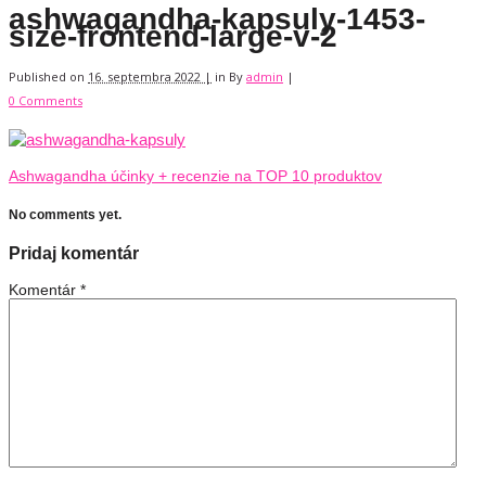
ashwagandha-kapsuly-1453-
size-frontend-large-v-2
Published on
16. septembra 2022 |
in
By
admin
|
0 Comments
Ashwagandha účinky + recenzie na TOP 10 produktov
No comments yet.
Pridaj komentár
Komentár
*