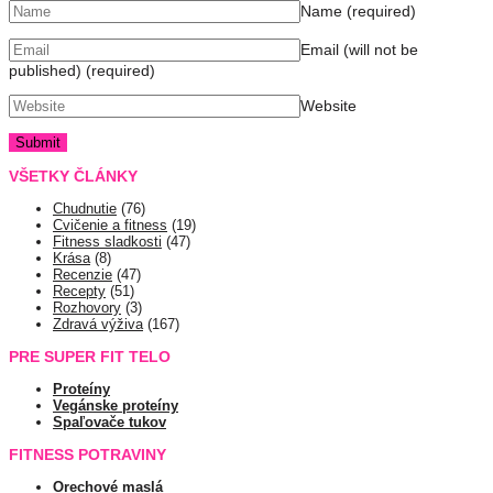
Name
(required)
Email (will not be
published)
(required)
Website
VŠETKY ČLÁNKY
Chudnutie
(76)
Cvičenie a fitness
(19)
Fitness sladkosti
(47)
Krása
(8)
Recenzie
(47)
Recepty
(51)
Rozhovory
(3)
Zdravá výživa
(167)
PRE SUPER FIT TELO
Proteíny
Vegánske proteíny
Spaľovače tukov
FITNESS POTRAVINY
Orechové maslá