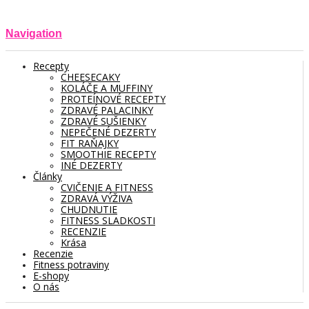
Navigation
Recepty
CHEESECAKY
KOLÁČE A MUFFINY
PROTEÍNOVÉ RECEPTY
ZDRAVÉ PALACINKY
ZDRAVÉ SUŠIENKY
NEPEČENÉ DEZERTY
FIT RAŇAJKY
SMOOTHIE RECEPTY
INÉ DEZERTY
Články
CVIČENIE A FITNESS
ZDRAVÁ VÝŽIVA
CHUDNUTIE
FITNESS SLADKOSTI
RECENZIE
Krása
Recenzie
Fitness potraviny
E-shopy
O nás