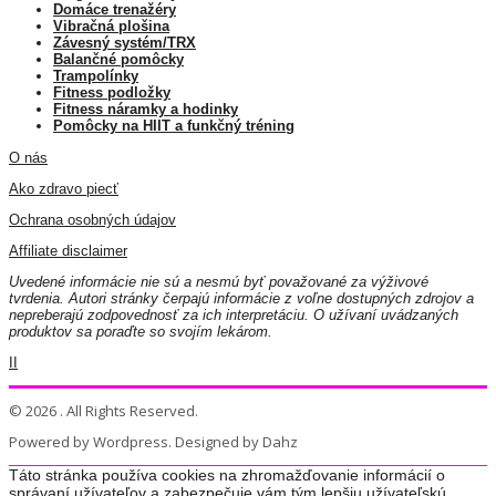
Domáce trenažéry
Vibračná plošina
Závesný systém/TRX
Balančné pomôcky
Trampolínky
Fitness podložky
Fitness náramky a hodinky
Pomôcky na HIIT a funkčný tréning
O nás
Ako zdravo piecť
Ochrana osobných údajov
Affiliate disclaimer
Uvedené informácie nie sú a nesmú byť považované za výživové
tvrdenia. Autori stránky čerpajú informácie z voľne dostupných zdrojov a
nepreberajú zodpovednosť za ich interpretáciu. O užívaní uvádzaných
produktov sa poraďte so svojím lekárom.
II
© 2026 . All Rights Reserved.
Powered by Wordpress. Designed by Dahz
Táto stránka používa cookies na zhromažďovanie informácií o
správaní užívateľov a zabezpečuje vám tým lepšiu užívateľskú