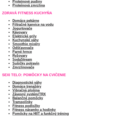
Proteínové pudiny
Proteínová zmrzlina
ZDRAVÁ FITNESS KUCHYŇA
Domáce pekárne
Filtračné kanvice na vodu
Jogurtovače
Kávovary
Elektrické grily
Kuchynské váhy
Smoothie mixéry
Odšťavovače
Parné hrnce
Ryžovary
SodaStream
Sušičky potravín
Zmrzlinovače
SEXI TELO: POMÔCKY NA CVIČENIE
Diagnostické váhy
Domáce trenažéry
Vibračná plošina
Závesný systém/TRX
Balančné pomôcky
Trampolínky
Fitness podložky
Fitness náramky a hodinky
Pomôcky na HIIT a funkčný tréning