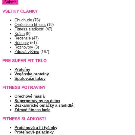
VŠETKY ČLÁNKY
Chudnutie
(76)
Cvičenie a fitness
(19)
Fitness sladkosti
(47)
Krása
(8)
Recenzie
(47)
Recepty
(51)
Rozhovory
(3)
Zdravá výživa
(167)
PRE SUPER FIT TELO
Proteíny
Vegánske proteíny
Spaľovače tukov
FITNESS POTRAVINY
Orechové maslá
Superpotraviny na detox
Bezkalorické omáčky a sladidlá
Zdravé fitness kaše
FITNESS SLADKOSTI
Proteínové a fit tyčinky
Proteínové palacinky