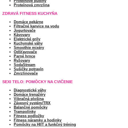
Proteínové pudiny
Proteínová zmrzlina
ZDRAVÁ FITNESS KUCHYŇA
Domáce pekárne
Filtračné kanvice na vodu
Jogurtovače
Kávovary
Elektrické grily
Kuchynské váhy
Smoothie mixéry
Odšťavovače
Parné hrnce
Ryžovary
SodaStream
Sušičky potravín
Zmrzlinovače
SEXI TELO: POMÔCKY NA CVIČENIE
Diagnostické váhy
Domáce trenažéry
Vibračná plošina
Závesný systém/TRX
Balančné pomôcky
Trampolínky
Fitness podložky
Fitness náramky a hodinky
Pomôcky na HIIT a funkčný tréning