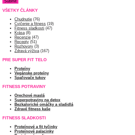
VŠETKY ČLÁNKY
Chudnutie
(76)
Cvičenie a fitness
(19)
Fitness sladkosti
(47)
Krása
(8)
Recenzie
(47)
Recepty
(51)
Rozhovory
(3)
Zdravá výživa
(167)
PRE SUPER FIT TELO
Proteíny
Vegánske proteíny
Spaľovače tukov
FITNESS POTRAVINY
Orechové maslá
Superpotraviny na detox
Bezkalorické omáčky a sladidlá
Zdravé fitness kaše
FITNESS SLADKOSTI
Proteínové a fit tyčinky
Proteínové palacinky