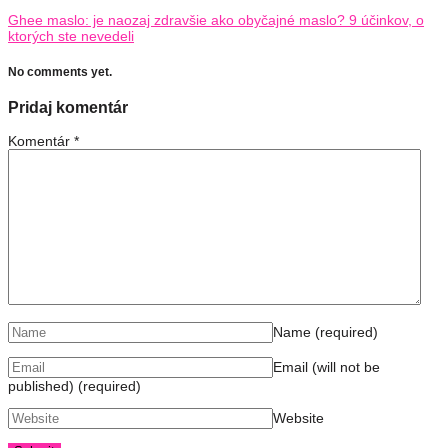
Ghee maslo: je naozaj zdravšie ako obyčajné maslo? 9 účinkov, o
ktorých ste nevedeli
No comments yet.
Pridaj komentár
Komentár
*
Name
(required)
Email (will not be
published)
(required)
Website