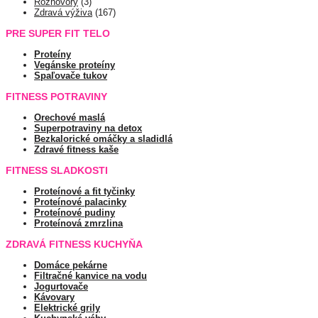
Rozhovory
(3)
Zdravá výživa
(167)
PRE SUPER FIT TELO
Proteíny
Vegánske proteíny
Spaľovače tukov
FITNESS POTRAVINY
Orechové maslá
Superpotraviny na detox
Bezkalorické omáčky a sladidlá
Zdravé fitness kaše
FITNESS SLADKOSTI
Proteínové a fit tyčinky
Proteínové palacinky
Proteínové pudiny
Proteínová zmrzlina
ZDRAVÁ FITNESS KUCHYŇA
Domáce pekárne
Filtračné kanvice na vodu
Jogurtovače
Kávovary
Elektrické grily