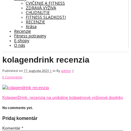
CVIČENIE A FITNESS
ZDRAVÁ VÝŽIVA
CHUDNUTIE
FITNESS SLADKOSTI
RECENZIE
Krása
Recenzie
Fitness potraviny
E-shopy
O nás
kolagendrink recenzia
Published on
17. augusta 2023 |
in
By
admin
|
0 Comments
KolagenDrink: recenzia na unikátne kolagénové výživové doplnky
No comments yet.
Pridaj komentár
Komentár
*