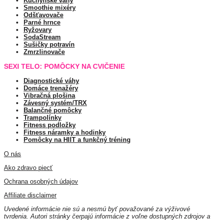
Kuchynské váhy
Smoothie mixéry
Odšťavovače
Parné hrnce
Ryžovary
SodaStream
Sušičky potravín
Zmrzlinovače
SEXI TELO: POMÔCKY NA CVIČENIE
Diagnostické váhy
Domáce trenažéry
Vibračná plošina
Závesný systém/TRX
Balančné pomôcky
Trampolínky
Fitness podložky
Fitness náramky a hodinky
Pomôcky na HIIT a funkčný tréning
O nás
Ako zdravo piecť
Ochrana osobných údajov
Affiliate disclaimer
Uvedené informácie nie sú a nesmú byť považované za výživové
tvrdenia. Autori stránky čerpajú informácie z voľne dostupných zdrojov a