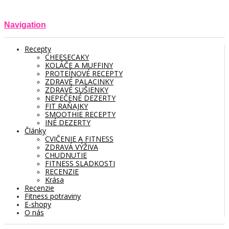
Navigation
Recepty
CHEESECAKY
KOLÁČE A MUFFINY
PROTEÍNOVÉ RECEPTY
ZDRAVÉ PALACINKY
ZDRAVÉ SUŠIENKY
NEPEČENÉ DEZERTY
FIT RAŇAJKY
SMOOTHIE RECEPTY
INÉ DEZERTY
Články
CVIČENIE A FITNESS
ZDRAVÁ VÝŽIVA
CHUDNUTIE
FITNESS SLADKOSTI
RECENZIE
Krása
Recenzie
Fitness potraviny
E-shopy
O nás