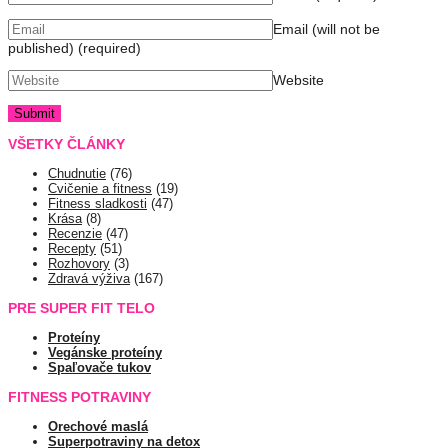
Email (will not be
published)
(required)
Website
VŠETKY ČLÁNKY
Chudnutie
(76)
Cvičenie a fitness
(19)
Fitness sladkosti
(47)
Krása
(8)
Recenzie
(47)
Recepty
(51)
Rozhovory
(3)
Zdravá výživa
(167)
PRE SUPER FIT TELO
Proteíny
Vegánske proteíny
Spaľovače tukov
FITNESS POTRAVINY
Orechové maslá
Superpotraviny na detox