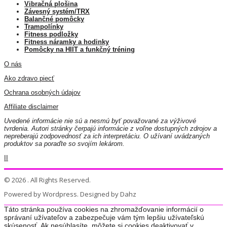
Vibračná plošina
Závesný systém/TRX
Balančné pomôcky
Trampolínky
Fitness podložky
Fitness náramky a hodinky
Pomôcky na HIIT a funkčný tréning
O nás
Ako zdravo piecť
Ochrana osobných údajov
Affiliate disclaimer
Uvedené informácie nie sú a nesmú byť považované za výživové
tvrdenia. Autori stránky čerpajú informácie z voľne dostupných zdrojov a
nepreberajú zodpovednosť za ich interpretáciu. O užívaní uvádzaných
produktov sa poraďte so svojím lekárom.
II
© 2026 . All Rights Reserved.
Powered by Wordpress. Designed by Dahz
Táto stránka používa cookies na zhromažďovanie informácií o
správaní užívateľov a zabezpečuje vám tým lepšiu užívateľskú
skúsenosť. Ak nesúhlasíte, môžete si cookies deaktivovať v