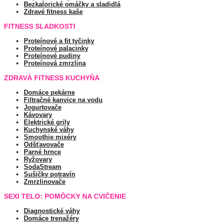
Bezkalorické omáčky a sladidlá
Zdravé fitness kaše
FITNESS SLADKOSTI
Proteínové a fit tyčinky
Proteínové palacinky
Proteínové pudiny
Proteínová zmrzlina
ZDRAVÁ FITNESS KUCHYŇA
Domáce pekárne
Filtračné kanvice na vodu
Jogurtovače
Kávovary
Elektrické grily
Kuchynské váhy
Smoothie mixéry
Odšťavovače
Parné hrnce
Ryžovary
SodaStream
Sušičky potravín
Zmrzlinovače
SEXI TELO: POMÔCKY NA CVIČENIE
Diagnostické váhy
Domáce trenažéry