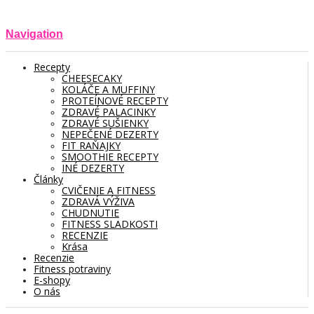
Navigation
Recepty
CHEESECAKY
KOLÁČE A MUFFINY
PROTEÍNOVÉ RECEPTY
ZDRAVÉ PALACINKY
ZDRAVÉ SUŠIENKY
NEPEČENÉ DEZERTY
FIT RAŇAJKY
SMOOTHIE RECEPTY
INÉ DEZERTY
Články
CVIČENIE A FITNESS
ZDRAVÁ VÝŽIVA
CHUDNUTIE
FITNESS SLADKOSTI
RECENZIE
Krása
Recenzie
Fitness potraviny
E-shopy
O nás