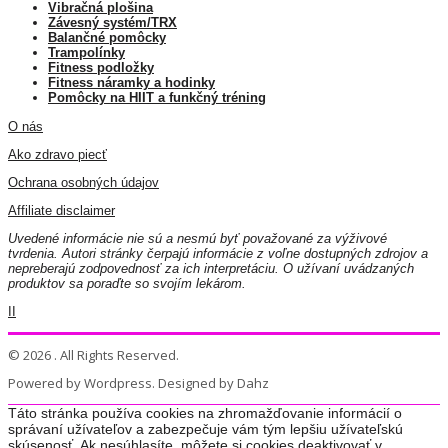
Vibračná plošina
Závesný systém/TRX
Balančné pomôcky
Trampolínky
Fitness podložky
Fitness náramky a hodinky
Pomôcky na HIIT a funkčný tréning
O nás
Ako zdravo piecť
Ochrana osobných údajov
Affiliate disclaimer
Uvedené informácie nie sú a nesmú byť považované za výživové
tvrdenia. Autori stránky čerpajú informácie z voľne dostupných zdrojov a
nepreberajú zodpovednosť za ich interpretáciu. O užívaní uvádzaných
produktov sa poraďte so svojím lekárom.
II
© 2026 . All Rights Reserved.
Powered by Wordpress. Designed by Dahz
Táto stránka používa cookies na zhromažďovanie informácií o
správaní užívateľov a zabezpečuje vám tým lepšiu užívateľskú
skúsenosť. Ak nesúhlasíte, môžete si cookies deaktivovať v