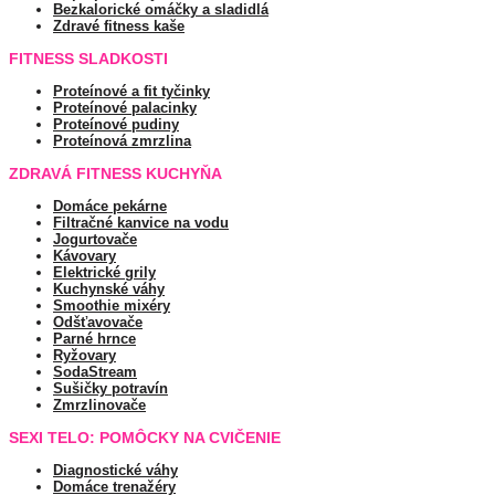
Bezkalorické omáčky a sladidlá
Zdravé fitness kaše
FITNESS SLADKOSTI
Proteínové a fit tyčinky
Proteínové palacinky
Proteínové pudiny
Proteínová zmrzlina
ZDRAVÁ FITNESS KUCHYŇA
Domáce pekárne
Filtračné kanvice na vodu
Jogurtovače
Kávovary
Elektrické grily
Kuchynské váhy
Smoothie mixéry
Odšťavovače
Parné hrnce
Ryžovary
SodaStream
Sušičky potravín
Zmrzlinovače
SEXI TELO: POMÔCKY NA CVIČENIE
Diagnostické váhy
Domáce trenažéry