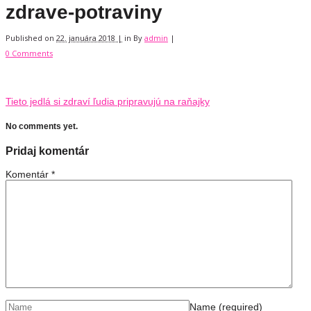
zdrave-potraviny
Published on
22. januára 2018 |
in
By
admin
|
0 Comments
Tieto jedlá si zdraví ľudia pripravujú na raňajky
No comments yet.
Pridaj komentár
Komentár
*
Name
(required)