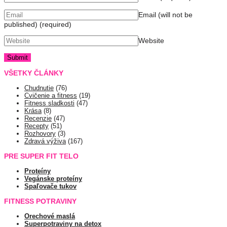
Email (will not be
published)
(required)
Website
VŠETKY ČLÁNKY
Chudnutie
(76)
Cvičenie a fitness
(19)
Fitness sladkosti
(47)
Krása
(8)
Recenzie
(47)
Recepty
(51)
Rozhovory
(3)
Zdravá výživa
(167)
PRE SUPER FIT TELO
Proteíny
Vegánske proteíny
Spaľovače tukov
FITNESS POTRAVINY
Orechové maslá
Superpotraviny na detox