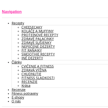
Navigation
Recepty
CHEESECAKY
KOLÁČE A MUFFINY
PROTEÍNOVÉ RECEPTY
ZDRAVÉ PALACINKY
ZDRAVÉ SUŠIENKY
NEPEČENÉ DEZERTY
FIT RAŇAJKY
SMOOTHIE RECEPTY
INÉ DEZERTY
Články
CVIČENIE A FITNESS
ZDRAVÁ VÝŽIVA
CHUDNUTIE
FITNESS SLADKOSTI
RECENZIE
Krása
Recenzie
Fitness potraviny
E-shopy
O nás