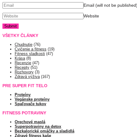
Email (will not be published
Website
VŠETKY ČLÁNKY
Chudnutie
(76)
Cvičenie a fitness
(19)
Fitness sladkosti
(47)
Krása
(8)
Recenzie
(47)
Recepty
(51)
Rozhovory
(3)
Zdravá výživa
(167)
PRE SUPER FIT TELO
Proteíny
Vegánske proteíny
Spaľovače tukov
FITNESS POTRAVINY
Orechové maslá
Superpotraviny na detox
Bezkalorické omáčky a sladidlá
Zdravé fitness kaše