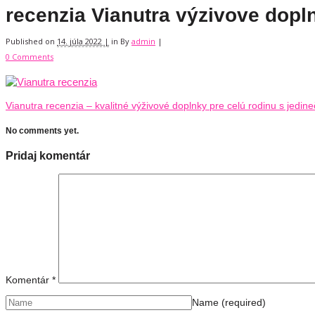
recenzia Vianutra výzivove dopln
Published on
14. júla 2022 |
in
By
admin
|
0 Comments
Vianutra recenzia – kvalitné výživové doplnky pre celú rodinu s jedi
No comments yet.
Pridaj komentár
Komentár
*
Name
(required)