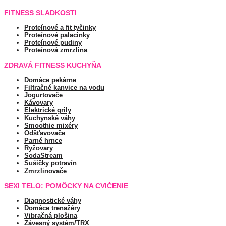
FITNESS SLADKOSTI
Proteínové a fit tyčinky
Proteínové palacinky
Proteínové pudiny
Proteínová zmrzlina
ZDRAVÁ FITNESS KUCHYŇA
Domáce pekárne
Filtračné kanvice na vodu
Jogurtovače
Kávovary
Elektrické grily
Kuchynské váhy
Smoothie mixéry
Odšťavovače
Parné hrnce
Ryžovary
SodaStream
Sušičky potravín
Zmrzlinovače
SEXI TELO: POMÔCKY NA CVIČENIE
Diagnostické váhy
Domáce trenažéry
Vibračná plošina
Závesný systém/TRX