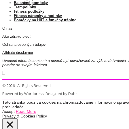
Balančné pomôcky
Trampolínky
Fitness podložky
Fitness náramky a hodinky
Pomôcky na HIIT a funkčný tréning
O nás
Ako zdravo piecť
Ochrana osobných údajov
Affiliate disclaimer
Uvedené informácie nie sú a nesmú byť považované za výživové tvrdenia. A
poraďte so svojím lekárom.
II
© 2026 . All Rights Reserved.
Powered by Wordpress. Designed by Dahz
Táto stránka používa cookies na zhromažďovanie informácií o správa
prehliadača.
Accept
Read More
Privacy & Cookies Policy