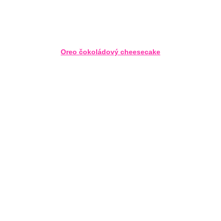
Oreo čokoládový cheesecake