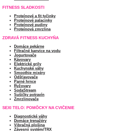
FITNESS SLADKOSTI
Proteínové a fit tyčinky
Proteínové palacinky
Proteínové pudiny
Proteínová zmrzlina
ZDRAVÁ FITNESS KUCHYŇA
Domáce pekárne
Filtračné kanvice na vodu
Jogurtovače
Kávovary
Elektrické grily
Kuchynské váhy
Smoothie mixéry
Odšťavovače
Parné hrnce
Ryžovary
SodaStream
Sušičky potravín
Zmrzlinovače
SEXI TELO: POMÔCKY NA CVIČENIE
Diagnostické váhy
Domáce trenažéry
Vibračná plošina
Závesný systém/TRX