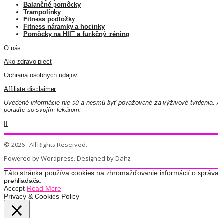
Balančné pomôcky
Trampolínky
Fitness podložky
Fitness náramky a hodinky
Pomôcky na HIIT a funkčný tréning
O nás
Ako zdravo piecť
Ochrana osobných údajov
Affiliate disclaimer
Uvedené informácie nie sú a nesmú byť považované za výživové tvrdenia. A
poraďte so svojím lekárom.
II
© 2026 . All Rights Reserved.
Powered by Wordpress. Designed by Dahz
Táto stránka používa cookies na zhromažďovanie informácií o správa
prehliadača.
Accept
Read More
Privacy & Cookies Policy