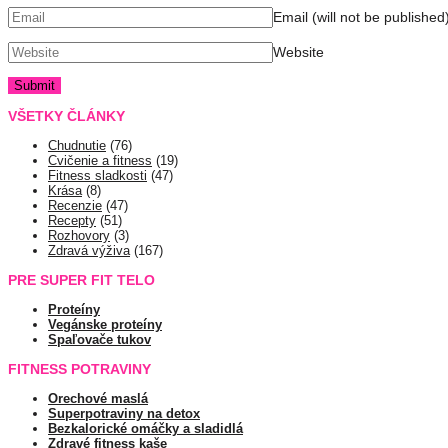
Email (will not be published
Website
VŠETKY ČLÁNKY
Chudnutie
(76)
Cvičenie a fitness
(19)
Fitness sladkosti
(47)
Krása
(8)
Recenzie
(47)
Recepty
(51)
Rozhovory
(3)
Zdravá výživa
(167)
PRE SUPER FIT TELO
Proteíny
Vegánske proteíny
Spaľovače tukov
FITNESS POTRAVINY
Orechové maslá
Superpotraviny na detox
Bezkalorické omáčky a sladidlá
Zdravé fitness kaše