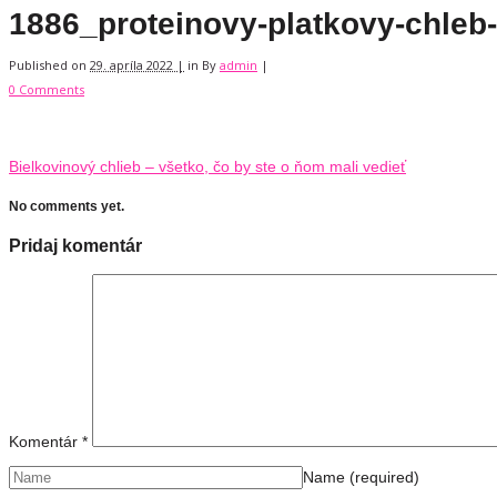
1886_proteinovy-platkovy-chleb
Published on
29. apríla 2022 |
in
By
admin
|
0 Comments
Bielkovinový chlieb – všetko, čo by ste o ňom mali vedieť
No comments yet.
Pridaj komentár
Komentár
*
Name
(required)