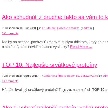
Ako schudnúť z brucha: takto sa vám to 
Published on
16. júna 2018 |
in
Chudnutie
,
Cvičenie a fitness
By
admin
|
0 Comments
Kto by sa nechcel pochváliť krásnym štíhlym driekom, ktorý sa pri
o sto šesť, stále nevidím žiadne výsledky?
Read More →
TOP 10: Najlepšie srvátkové proteíny
Published on
26. apríla 2018 |
in
Cvičenie a fitness
,
Recenzie
,
Zdravá výživa
By
adm
0 Comments
Hľadáte kvalitný srvátkový proteín? Tu je zoznam našich
TOP 10 p
Ako si vybrať najlepší proteín: veľký prot