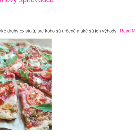
, aké druhy existujú, pre koho sú určené a aké sú ich výhody.
Read M