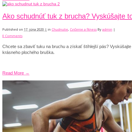
Ako schudnúť tuk z brucha? Vyskúšajte to
Published on
17. júna 2020 |
in
Chudnutie
,
Cvičenie a fitness
By
admin
|
0 Comments
Chcete sa zbaviť tuku na bruchu a získať štíhlejší pás? Vyskúšajte
krásneho plochého bruška.
Read More →