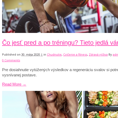
Čo jesť pred a po tréningu? Tieto jedlá 
Published on
30. mája 2020 |
in
Chudnutie
,
Cvičenie a fitness
,
Zdravá výživa
By
ad
0 Comments
Pre dosiahnutie vytúžených výsledkov a regeneráciu svalov si potr
vysnívanej postave.
Read More →