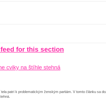
feed for this section
ne cviky na štíhle stehná
sť tela patrí k problematickým ženským partiám. V tomto článku sa do
stehná.