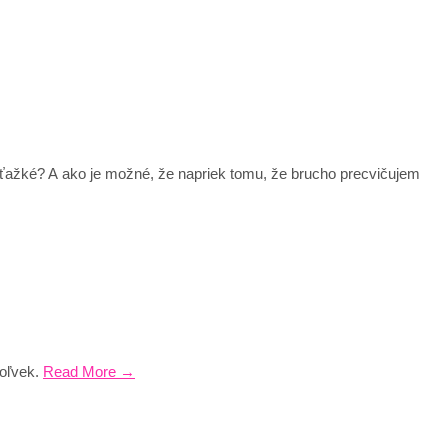
é ťažké? A ako je možné, že napriek tomu, že brucho precvičujem
koľvek.
Read More →