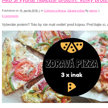
Published on
19. apríla 2018 |
in
Cvičenie a fitness
,
Zdravá výživa
By
admin
|
0 Comments
Vyberáte proteín? Toto by ste mali vedieť pred kúpou: Prečítajte si