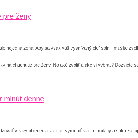
e pre ženy
dmin
|
e nejedna žena. Aby sa však váš vysnívaný cieľ splnil, musíte zvoliť
 na chudnutie pre ženy. No aké zvoliť a aké si vybrať? Dozviete s
ár minút denne
ať vrstvy oblečenia. Je čas vymeniť svetre, mikiny a saká za topy b