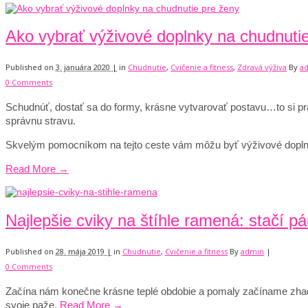
Ako vybrať výživové doplnky na chudnuti
Published on
3. januára 2020 |
in
Chudnutie
,
Cvičenie a fitness
,
Zdravá výživa
By
a
0 Comments
Schudnúť, dostať sa do formy, krásne vytvarovať postavu…to si praj
správnu stravu.
Skvelým pomocníkom na tejto ceste vám môžu byť výživové doplnky
Read More →
Najlepšie cviky na štíhle ramená: stačí p
Published on
28. mája 2019 |
in
Chudnutie
,
Cvičenie a fitness
By
admin
|
0 Comments
Začína nám konečne krásne teplé obdobie a pomaly začíname zhadzov
svoje paže.
Read More →