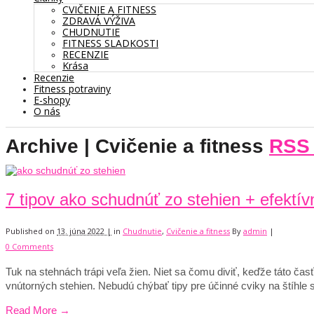
CVIČENIE A FITNESS
ZDRAVÁ VÝŽIVA
CHUDNUTIE
FITNESS SLADKOSTI
RECENZIE
Krása
Recenzie
Fitness potraviny
E-shopy
O nás
Archive | Cvičenie a fitness
RSS 
7 tipov ako schudnúť zo stehien + efektív
Published on
13. júna 2022 |
in
Chudnutie
,
Cvičenie a fitness
By
admin
|
0 Comments
Tuk na stehnách trápi veľa žien. Niet sa čomu diviť, keďže táto ča
vnútorných stehien. Nebudú chýbať tipy pre účinné cviky na štíhle 
Read More →