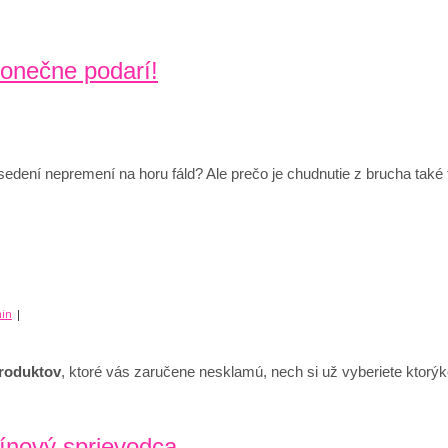
konečne podarí!
 sedení nepremení na horu fáld? Ale prečo je chudnutie z brucha tak
in
|
roduktov
, ktoré vás zaručene nesklamú, nech si už vyberiete ktorý
eínový sprievodca