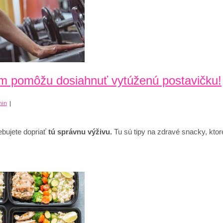
vám pomôžu dosiahnuť vytúženú postavičku!
min
|
ebujete dopriať
tú správnu výživu.
Tu sú tipy na zdravé snacky, kt