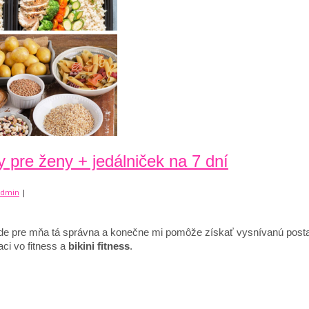
y pre ženy + jedálniček na 7 dní
admin
|
a bude pre mňa tá správna a konečne mi pomôže získať vysnívanú pos
aci vo fitness a
bikini fitness
.