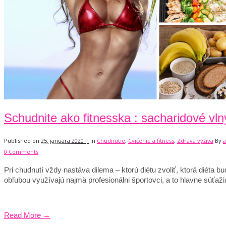
Schudnite ako fitnesska : sacharidové vln
Published on
25. januára 2020 |
in
Chudnutie
,
Cvičenie a fitness
,
Zdravá výživa
By
0 Comments
Pri chudnutí vždy nastáva dilema – ktorú diétu zvoliť, ktorá diét
obľubou využívajú najmä profesionálni športovci, a to hlavne súťaži
Read More →