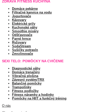
ZDRAVÁ FITNESS KUCHYŇA
Domáce pekárne
Filtračné kanvice na vodu
Jogurtovače
Kávovary
Elektrické grily
Kuchynské váhy
Smoothie mixéry
Odšťavovače
Parné hrnce
Ryžovary
SodaStream
Sušičky potravín
Zmrzlinovače
SEXI TELO: POMÔCKY NA CVIČENIE
Diagnostické váhy
Domáce trenažéry
Vibračná plošina
Závesný systém/TRX
Balančné pomôcky
Trampolínky
Fitness podložky
Fitness náramky a hodinky
Pomôcky na HIIT a funkčný tréning
O nás