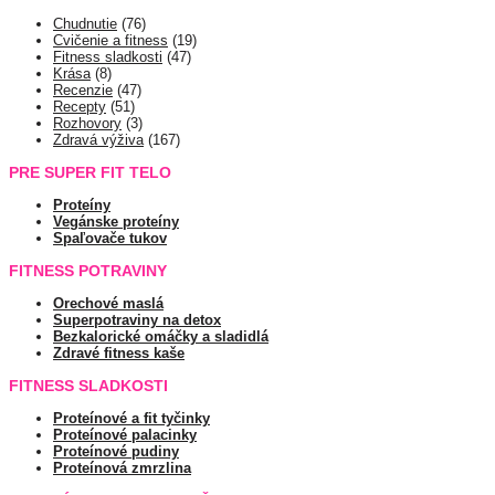
Chudnutie
(76)
Cvičenie a fitness
(19)
Fitness sladkosti
(47)
Krása
(8)
Recenzie
(47)
Recepty
(51)
Rozhovory
(3)
Zdravá výživa
(167)
PRE SUPER FIT TELO
Proteíny
Vegánske proteíny
Spaľovače tukov
FITNESS POTRAVINY
Orechové maslá
Superpotraviny na detox
Bezkalorické omáčky a sladidlá
Zdravé fitness kaše
FITNESS SLADKOSTI
Proteínové a fit tyčinky
Proteínové palacinky
Proteínové pudiny
Proteínová zmrzlina