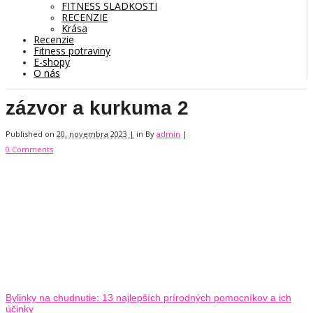
FITNESS SLADKOSTI
RECENZIE
Krása
Recenzie
Fitness potraviny
E-shopy
O nás
zázvor a kurkuma 2
Published on
20. novembra 2023 |
in
By
admin
|
0 Comments
Bylinky na chudnutie: 13 najlepších prírodných pomocníkov a ich
účinky