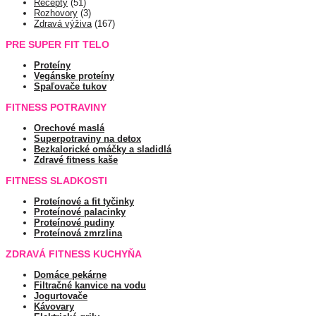
Recepty
(51)
Rozhovory
(3)
Zdravá výživa
(167)
PRE SUPER FIT TELO
Proteíny
Vegánske proteíny
Spaľovače tukov
FITNESS POTRAVINY
Orechové maslá
Superpotraviny na detox
Bezkalorické omáčky a sladidlá
Zdravé fitness kaše
FITNESS SLADKOSTI
Proteínové a fit tyčinky
Proteínové palacinky
Proteínové pudiny
Proteínová zmrzlina
ZDRAVÁ FITNESS KUCHYŇA
Domáce pekárne
Filtračné kanvice na vodu
Jogurtovače
Kávovary