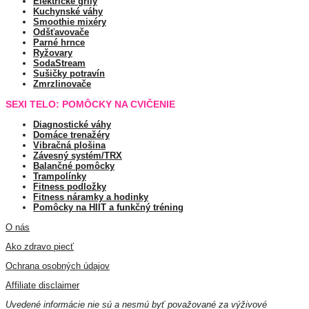
Elektrické grily
Kuchynské váhy
Smoothie mixéry
Odšťavovače
Parné hrnce
Ryžovary
SodaStream
Sušičky potravín
Zmrzlinovače
SEXI TELO: POMÔCKY NA CVIČENIE
Diagnostické váhy
Domáce trenažéry
Vibračná plošina
Závesný systém/TRX
Balančné pomôcky
Trampolínky
Fitness podložky
Fitness náramky a hodinky
Pomôcky na HIIT a funkčný tréning
O nás
Ako zdravo piecť
Ochrana osobných údajov
Affiliate disclaimer
Uvedené informácie nie sú a nesmú byť považované za výživové