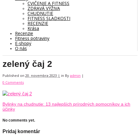
CVIČENIE A FITNESS
ZDRAVÁ VÝŽIVA
CHUDNUTIE
FITNESS SLADKOSTI
RECENZIE
Krása
Recenzie
Fitness potraviny
E-shopy
O nás
zelený čaj 2
Published on
20. novembra 2023 |
in
By
admin
|
0 Comments
Bylinky na chudnutie: 13 najlepších prírodných pomocníkov a ich
účinky
No comments yet.
Pridaj komentár