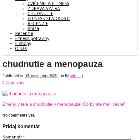
CVIČENIE A FITNESS
ZDRAVÁ VÝŽIVA
CHUDNUTIE
FITNESS SLADKOSTI
RECENZIE
Krása
Recenzie
Fitness potraviny
E-shopy
O nás
chudnutie a menopauza
Published on
15. novembra 2023 |
in
By
admin
|
0 Comments
Zmeny v tele a chudnutie v menopauze: Čo by ste mali vedieť
No comments yet.
Pridaj komentár
Komentár
*