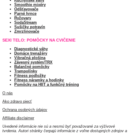
Kuchynské váhy
Smoothie mixéry
Odšťavovače
Parné hrnce
Ryžovary
SodaStream
Sušičky potravín
Zmrzlinovače
SEXI TELO: POMÔCKY NA CVIČENIE
Diagnostické váhy
Domáce trenažéry
Vibračná plošina
Závesný systém/TRX
Balančné pomôcky
Trampolínky
Fitness podložky
Fitness náramky a hodinky
Pomôcky na HIIT a funkčný tréning
O nás
Ako zdravo piecť
Ochrana osobných údajov
Affiliate disclaimer
Uvedené informácie nie sú a nesmú byť považované za výživové
tvrdenia. Autori stránky čerpajú informácie z voľne dostupných zdrojov a