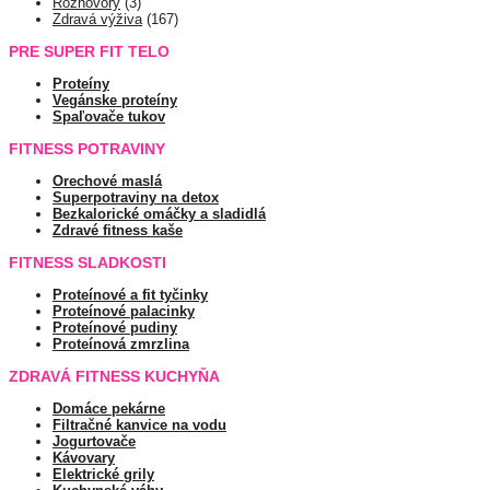
Rozhovory
(3)
Zdravá výživa
(167)
PRE SUPER FIT TELO
Proteíny
Vegánske proteíny
Spaľovače tukov
FITNESS POTRAVINY
Orechové maslá
Superpotraviny na detox
Bezkalorické omáčky a sladidlá
Zdravé fitness kaše
FITNESS SLADKOSTI
Proteínové a fit tyčinky
Proteínové palacinky
Proteínové pudiny
Proteínová zmrzlina
ZDRAVÁ FITNESS KUCHYŇA
Domáce pekárne
Filtračné kanvice na vodu
Jogurtovače
Kávovary
Elektrické grily