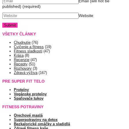
Email (will not be
published)
(required)
Website
VŠETKY ČLÁNKY
Chudnutie
(76)
Cvičenie a fitness
(19)
Fitness sladkosti
(47)
Krása
(8)
Recenzie
(47)
Recepty
(51)
Rozhovory
(3)
Zdravá výživa
(167)
PRE SUPER FIT TELO
Proteíny
Vegánske proteíny
Spaľovače tukov
FITNESS POTRAVINY
Orechové maslá
Superpotraviny na detox
Bezkalorické omáčky a sladidlá
Zdravé fitness kaše