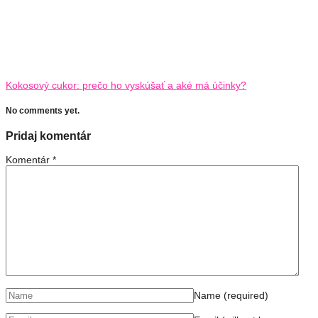
Kokosový cukor: prečo ho vyskúšať a aké má účinky?
No comments yet.
Pridaj komentár
Komentár
*
Name
(required)