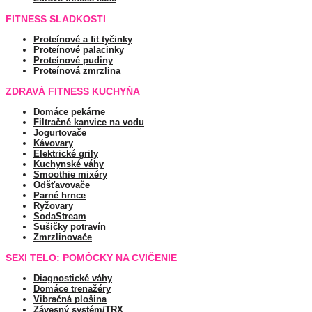
FITNESS SLADKOSTI
Proteínové a fit tyčinky
Proteínové palacinky
Proteínové pudiny
Proteínová zmrzlina
ZDRAVÁ FITNESS KUCHYŇA
Domáce pekárne
Filtračné kanvice na vodu
Jogurtovače
Kávovary
Elektrické grily
Kuchynské váhy
Smoothie mixéry
Odšťavovače
Parné hrnce
Ryžovary
SodaStream
Sušičky potravín
Zmrzlinovače
SEXI TELO: POMÔCKY NA CVIČENIE
Diagnostické váhy
Domáce trenažéry
Vibračná plošina
Závesný systém/TRX