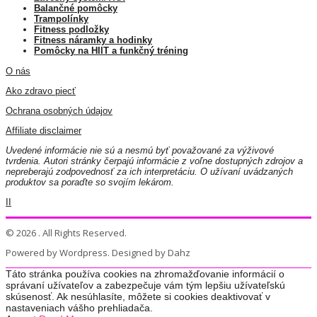
Balančné pomôcky
Trampolínky
Fitness podložky
Fitness náramky a hodinky
Pomôcky na HIIT a funkčný tréning
O nás
Ako zdravo piecť
Ochrana osobných údajov
Affiliate disclaimer
Uvedené informácie nie sú a nesmú byť považované za výživové
tvrdenia. Autori stránky čerpajú informácie z voľne dostupných zdrojov a
nepreberajú zodpovednosť za ich interpretáciu. O užívaní uvádzaných
produktov sa poraďte so svojím lekárom.
II
© 2026 . All Rights Reserved.
Powered by Wordpress. Designed by Dahz
Táto stránka používa cookies na zhromažďovanie informácií o
správaní užívateľov a zabezpečuje vám tým lepšiu užívateľskú
skúsenosť. Ak nesúhlasíte, môžete si cookies deaktivovať v
nastaveniach vášho prehliadača.