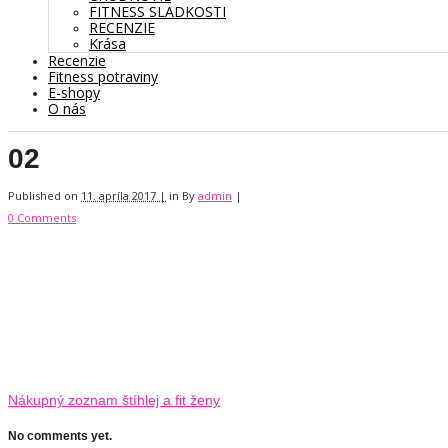
FITNESS SLADKOSTI
RECENZIE
Krása
Recenzie
Fitness potraviny
E-shopy
O nás
02
Published on
11. apríla 2017 |
in
By
admin
|
0 Comments
Nákupný zoznam štíhlej a fit ženy
No comments yet.