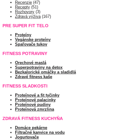
Recenzie
(47)
Recepty
(51)
Rozhovory
(3)
Zdravá výživa
(167)
PRE SUPER FIT TELO
Proteíny
Vegánske proteíny
Spaľovače tukov
FITNESS POTRAVINY
Orechové maslá
Superpotraviny na detox
Bezkalorické omáčky a sladidlá
Zdravé fitness kaše
FITNESS SLADKOSTI
Proteínové a fit tyčinky
Proteínové palacinky
Proteínové pudiny
Proteínová zmrzlina
ZDRAVÁ FITNESS KUCHYŇA
Domáce pekárne
Filtračné kanvice na vodu
Jogurtovače