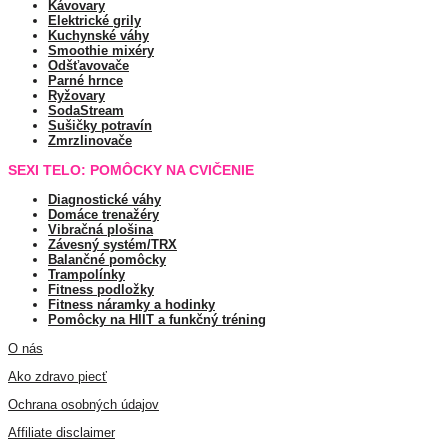
Kávovary
Elektrické grily
Kuchynské váhy
Smoothie mixéry
Odšťavovače
Parné hrnce
Ryžovary
SodaStream
Sušičky potravín
Zmrzlinovače
SEXI TELO: POMÔCKY NA CVIČENIE
Diagnostické váhy
Domáce trenažéry
Vibračná plošina
Závesný systém/TRX
Balančné pomôcky
Trampolínky
Fitness podložky
Fitness náramky a hodinky
Pomôcky na HIIT a funkčný tréning
O nás
Ako zdravo piecť
Ochrana osobných údajov
Affiliate disclaimer