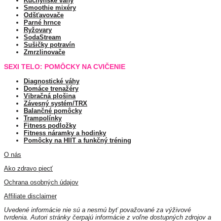
Kuchynské váhy
Smoothie mixéry
Odšťavovače
Parné hrnce
Ryžovary
SodaStream
Sušičky potravín
Zmrzlinovače
SEXI TELO: POMÔCKY NA CVIČENIE
Diagnostické váhy
Domáce trenažéry
Vibračná plošina
Závesný systém/TRX
Balančné pomôcky
Trampolínky
Fitness podložky
Fitness náramky a hodinky
Pomôcky na HIIT a funkčný tréning
O nás
Ako zdravo piecť
Ochrana osobných údajov
Affiliate disclaimer
Uvedené informácie nie sú a nesmú byť považované za výživové
tvrdenia. Autori stránky čerpajú informácie z voľne dostupných zdrojov a