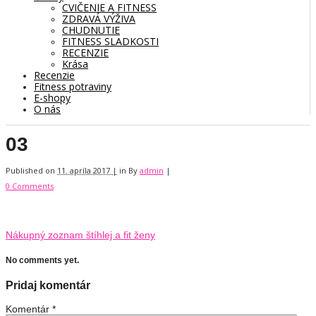
CVIČENIE A FITNESS
ZDRAVÁ VÝŽIVA
CHUDNUTIE
FITNESS SLADKOSTI
RECENZIE
Krása
Recenzie
Fitness potraviny
E-shopy
O nás
03
Published on
11. apríla 2017 |
in
By
admin
|
0 Comments
Nákupný zoznam štíhlej a fit ženy
No comments yet.
Pridaj komentár
Komentár
*