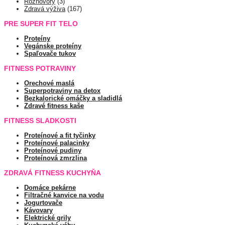
Rozhovory
(3)
Zdravá výživa
(167)
PRE SUPER FIT TELO
Proteíny
Vegánske proteíny
Spaľovače tukov
FITNESS POTRAVINY
Orechové maslá
Superpotraviny na detox
Bezkalorické omáčky a sladidlá
Zdravé fitness kaše
FITNESS SLADKOSTI
Proteínové a fit tyčinky
Proteínové palacinky
Proteínové pudiny
Proteínová zmrzlina
ZDRAVÁ FITNESS KUCHYŇA
Domáce pekárne
Filtračné kanvice na vodu
Jogurtovače
Kávovary
Elektrické grily