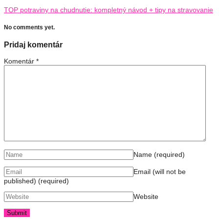
TOP potraviny na chudnutie: kompletný návod + tipy na stravovanie
No comments yet.
Pridaj komentár
Komentár
*
Name
(required)
Email (will not be
published)
(required)
Website