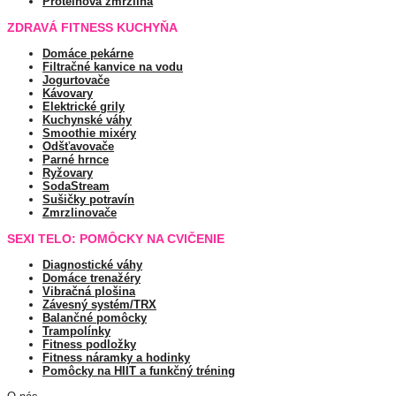
Proteínová zmrzlina
ZDRAVÁ FITNESS KUCHYŇA
Domáce pekárne
Filtračné kanvice na vodu
Jogurtovače
Kávovary
Elektrické grily
Kuchynské váhy
Smoothie mixéry
Odšťavovače
Parné hrnce
Ryžovary
SodaStream
Sušičky potravín
Zmrzlinovače
SEXI TELO: POMÔCKY NA CVIČENIE
Diagnostické váhy
Domáce trenažéry
Vibračná plošina
Závesný systém/TRX
Balančné pomôcky
Trampolínky
Fitness podložky
Fitness náramky a hodinky
Pomôcky na HIIT a funkčný tréning