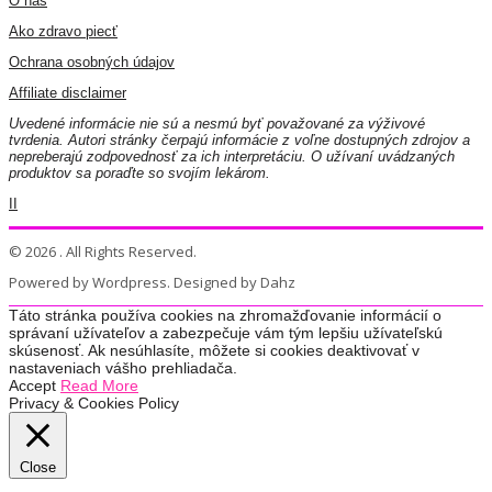
O nás
Ako zdravo piecť
Ochrana osobných údajov
Affiliate disclaimer
Uvedené informácie nie sú a nesmú byť považované za výživové
tvrdenia. Autori stránky čerpajú informácie z voľne dostupných zdrojov a
nepreberajú zodpovednosť za ich interpretáciu. O užívaní uvádzaných
produktov sa poraďte so svojím lekárom.
II
© 2026 . All Rights Reserved.
Powered by Wordpress. Designed by Dahz
Táto stránka používa cookies na zhromažďovanie informácií o
správaní užívateľov a zabezpečuje vám tým lepšiu užívateľskú
skúsenosť. Ak nesúhlasíte, môžete si cookies deaktivovať v
nastaveniach vášho prehliadača.
Accept
Read More
Privacy & Cookies Policy
Close