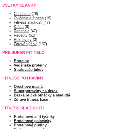
VŠETKY ČLÁNKY
Chudnutie
(76)
Cvičenie a fitness
(19)
Fitness sladkosti
(47)
Krása
(8)
Recenzie
(47)
Recepty
(51)
Rozhovory
(3)
Zdravá výživa
(167)
PRE SUPER FIT TELO
Proteíny
Vegánske proteíny
Spaľovače tukov
FITNESS POTRAVINY
Orechové maslá
Superpotraviny na detox
Bezkalorické omáčky a sladidlá
Zdravé fitness kaše
FITNESS SLADKOSTI
Proteínové a fit tyčinky
Proteínové palacinky
Proteínové pudiny