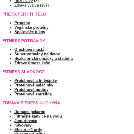
Rozhovory
(3)
Zdravá výživa
(167)
PRE SUPER FIT TELO
Proteíny
Vegánske proteíny
Spaľovače tukov
FITNESS POTRAVINY
Orechové maslá
Superpotraviny na detox
Bezkalorické omáčky a sladidlá
Zdravé fitness kaše
FITNESS SLADKOSTI
Proteínové a fit tyčinky
Proteínové palacinky
Proteínové pudiny
Proteínová zmrzlina
ZDRAVÁ FITNESS KUCHYŇA
Domáce pekárne
Filtračné kanvice na vodu
Jogurtovače
Kávovary
Elektrické grily