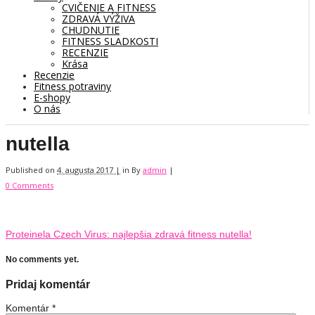
CVIČENIE A FITNESS
ZDRAVÁ VÝŽIVA
CHUDNUTIE
FITNESS SLADKOSTI
RECENZIE
Krása
Recenzie
Fitness potraviny
E-shopy
O nás
nutella
Published on
4. augusta 2017 |
in
By
admin
|
0 Comments
Proteinela Czech Virus: najlepšia zdravá fitness nutella!
No comments yet.
Pridaj komentár
Komentár
*