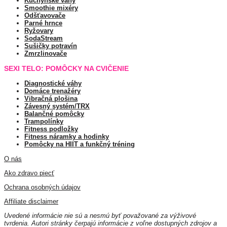
Kuchynské váhy
Smoothie mixéry
Odšťavovače
Parné hrnce
Ryžovary
SodaStream
Sušičky potravín
Zmrzlinovače
SEXI TELO: POMÔCKY NA CVIČENIE
Diagnostické váhy
Domáce trenažéry
Vibračná plošina
Závesný systém/TRX
Balančné pomôcky
Trampolínky
Fitness podložky
Fitness náramky a hodinky
Pomôcky na HIIT a funkčný tréning
O nás
Ako zdravo piecť
Ochrana osobných údajov
Affiliate disclaimer
Uvedené informácie nie sú a nesmú byť považované za výživové
tvrdenia. Autori stránky čerpajú informácie z voľne dostupných zdrojov a