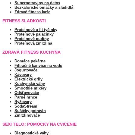
Superpotraviny na detox
Bezkalorické omáčky a sladidlá
Zdravé fitness kaše
FITNESS SLADKOSTI
Proteínové a fit tyčinky
Proteínové palacinky
Proteínové pudiny
Proteínová zmrzlina
ZDRAVÁ FITNESS KUCHYŇA
Domáce pekárne
Filtračné kanvice na vodu
Jogurtovače
Kávovary
Elektrické grily
Kuchynské váhy
Smoothie mixéry
Odšťavovače
Parné hrnce
Ryžovary
SodaStream
Sušičky potravín
Zmrzlinovače
SEXI TELO: POMÔCKY NA CVIČENIE
Diagnostické váhy