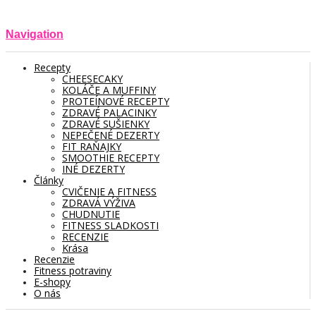
Navigation
Recepty
CHEESECAKY
KOLÁČE A MUFFINY
PROTEÍNOVÉ RECEPTY
ZDRAVÉ PALACINKY
ZDRAVÉ SUŠIENKY
NEPEČENÉ DEZERTY
FIT RAŇAJKY
SMOOTHIE RECEPTY
INÉ DEZERTY
Články
CVIČENIE A FITNESS
ZDRAVÁ VÝŽIVA
CHUDNUTIE
FITNESS SLADKOSTI
RECENZIE
Krása
Recenzie
Fitness potraviny
E-shopy
O nás