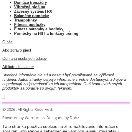
Domáce trenažéry
Vibračná plošina
Závesný systém/TRX
Balančné pomôcky
Trampolínky
Fitness podložky
Fitness náramky a hodinky
Pomôcky na HIIT a funkčný tréning
O nás
Ako zdravo piecť
Ochrana osobných údajov
Affiliate disclaimer
Uvedené informácie nie sú a nesmú byť považované za výživové
tvrdenia. Autori stránky čerpajú informácie z voľne dostupných zdrojov a
nepreberajú zodpovednosť za ich interpretáciu. O užívaní uvádzaných
produktov sa poraďte so svojím lekárom.
II
© 2026 . All Rights Reserved.
Powered by Wordpress. Designed by Dahz
Táto stránka používa cookies na zhromažďovanie informácií o
správaní užívateľov a zabezpečuje vám tým lepšiu užívateľskú