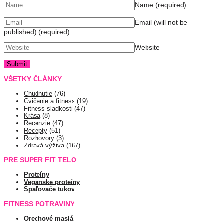
Name
(required)
Email (will not be
published)
(required)
Website
VŠETKY ČLÁNKY
Chudnutie
(76)
Cvičenie a fitness
(19)
Fitness sladkosti
(47)
Krása
(8)
Recenzie
(47)
Recepty
(51)
Rozhovory
(3)
Zdravá výživa
(167)
PRE SUPER FIT TELO
Proteíny
Vegánske proteíny
Spaľovače tukov
FITNESS POTRAVINY
Orechové maslá