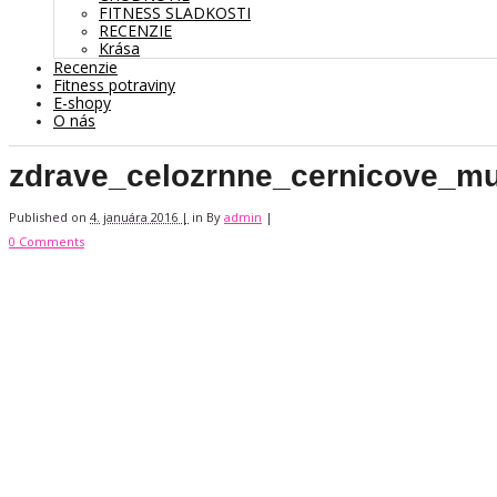
FITNESS SLADKOSTI
RECENZIE
Krása
Recenzie
Fitness potraviny
E-shopy
O nás
zdrave_celozrnne_cernicove_muf
Published on
4. januára 2016 |
in
By
admin
|
0 Comments