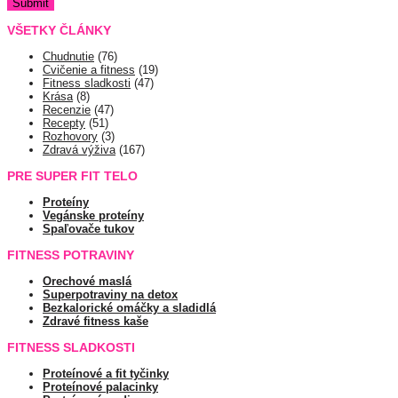
VŠETKY ČLÁNKY
Chudnutie
(76)
Cvičenie a fitness
(19)
Fitness sladkosti
(47)
Krása
(8)
Recenzie
(47)
Recepty
(51)
Rozhovory
(3)
Zdravá výživa
(167)
PRE SUPER FIT TELO
Proteíny
Vegánske proteíny
Spaľovače tukov
FITNESS POTRAVINY
Orechové maslá
Superpotraviny na detox
Bezkalorické omáčky a sladidlá
Zdravé fitness kaše
FITNESS SLADKOSTI
Proteínové a fit tyčinky
Proteínové palacinky