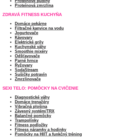
Proteínové pudiny
Proteínová zmrzlina
ZDRAVÁ FITNESS KUCHYŇA
Domáce pekárne
Filtračné kanvice na vodu
Jogurtovače
Kávovary
Elektrické grily
Kuchynské váhy
Smoothie mixéry
Odšťavovače
Parné hrnce
Ryžovary
SodaStream
Sušičky potravín
Zmrzlinovače
SEXI TELO: POMÔCKY NA CVIČENIE
Diagnostické váhy
Domáce trenažéry
Vibračná plošina
Závesný systém/TRX
Balančné pomôcky
Trampolínky
Fitness podložky
Fitness náramky a hodinky
Pomôcky na HIIT a funkčný tréning