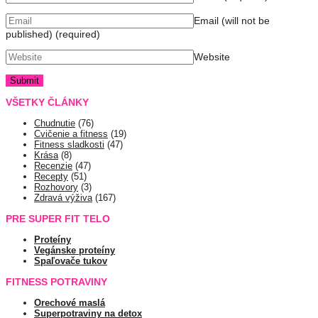
Email (will not be
published)
(required)
Website
VŠETKY ČLÁNKY
Chudnutie
(76)
Cvičenie a fitness
(19)
Fitness sladkosti
(47)
Krása
(8)
Recenzie
(47)
Recepty
(51)
Rozhovory
(3)
Zdravá výživa
(167)
PRE SUPER FIT TELO
Proteíny
Vegánske proteíny
Spaľovače tukov
FITNESS POTRAVINY
Orechové maslá
Superpotraviny na detox