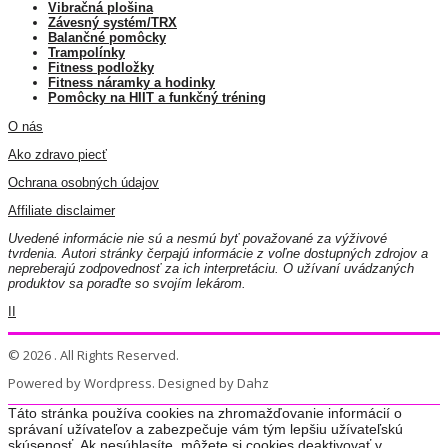
Vibračná plošina
Závesný systém/TRX
Balančné pomôcky
Trampolínky
Fitness podložky
Fitness náramky a hodinky
Pomôcky na HIIT a funkčný tréning
O nás
Ako zdravo piecť
Ochrana osobných údajov
Affiliate disclaimer
Uvedené informácie nie sú a nesmú byť považované za výživové
tvrdenia. Autori stránky čerpajú informácie z voľne dostupných zdrojov a
nepreberajú zodpovednosť za ich interpretáciu. O užívaní uvádzaných
produktov sa poraďte so svojím lekárom.
II
© 2026 . All Rights Reserved.
Powered by Wordpress. Designed by Dahz
Táto stránka používa cookies na zhromažďovanie informácií o
správaní užívateľov a zabezpečuje vám tým lepšiu užívateľskú
skúsenosť. Ak nesúhlasíte, môžete si cookies deaktivovať v