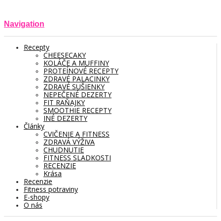
Navigation
Recepty
CHEESECAKY
KOLÁČE A MUFFINY
PROTEÍNOVÉ RECEPTY
ZDRAVÉ PALACINKY
ZDRAVÉ SUŠIENKY
NEPEČENÉ DEZERTY
FIT RAŇAJKY
SMOOTHIE RECEPTY
INÉ DEZERTY
Články
CVIČENIE A FITNESS
ZDRAVÁ VÝŽIVA
CHUDNUTIE
FITNESS SLADKOSTI
RECENZIE
Krása
Recenzie
Fitness potraviny
E-shopy
O nás