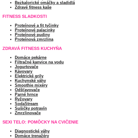
Bezkalorické omáčky a sladidlá
Zdravé fitness kaše
FITNESS SLADKOSTI
Proteínové a fit tyčinky
Proteínové palacinky
Proteínové pudiny
Proteínová zmrzlina
ZDRAVÁ FITNESS KUCHYŇA
Domáce pekárne
Filtračné kanvice na vodu
Jogurtovače
Kávovary
Elektrické grily
Kuchynské váhy
Smoothie mixéry
Odšťavovače
Parné hrnce
Ryžovary
SodaStream
Sušičky potravín
Zmrzlinovače
SEXI TELO: POMÔCKY NA CVIČENIE
Diagnostické váhy
Domáce trenažéry