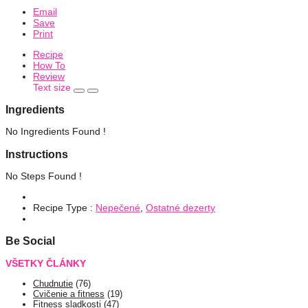
Email
Save
Print
Recipe
How To
Review
Text size
Ingredients
No Ingredients Found !
Instructions
No Steps Found !
Recipe Type :
Nepečené
,
Ostatné dezerty
Be Social
VŠETKY ČLÁNKY
Chudnutie
(76)
Cvičenie a fitness
(19)
Fitness sladkosti
(47)