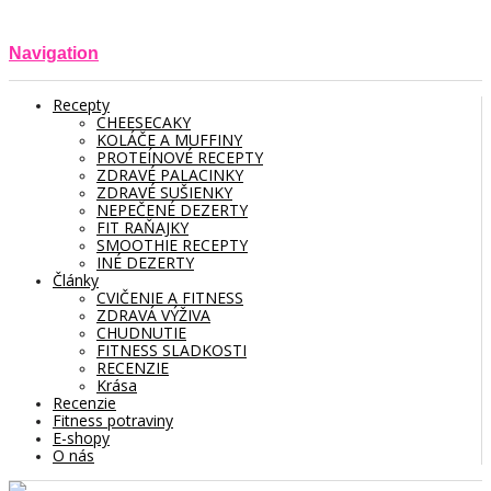
Navigation
Recepty
CHEESECAKY
KOLÁČE A MUFFINY
PROTEÍNOVÉ RECEPTY
ZDRAVÉ PALACINKY
ZDRAVÉ SUŠIENKY
NEPEČENÉ DEZERTY
FIT RAŇAJKY
SMOOTHIE RECEPTY
INÉ DEZERTY
Články
CVIČENIE A FITNESS
ZDRAVÁ VÝŽIVA
CHUDNUTIE
FITNESS SLADKOSTI
RECENZIE
Krása
Recenzie
Fitness potraviny
E-shopy
O nás