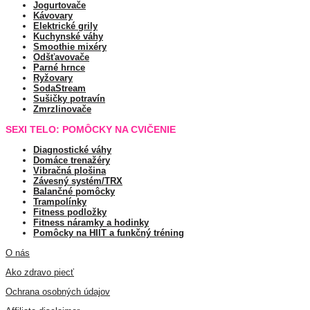
Jogurtovače
Kávovary
Elektrické grily
Kuchynské váhy
Smoothie mixéry
Odšťavovače
Parné hrnce
Ryžovary
SodaStream
Sušičky potravín
Zmrzlinovače
SEXI TELO: POMÔCKY NA CVIČENIE
Diagnostické váhy
Domáce trenažéry
Vibračná plošina
Závesný systém/TRX
Balančné pomôcky
Trampolínky
Fitness podložky
Fitness náramky a hodinky
Pomôcky na HIIT a funkčný tréning
O nás
Ako zdravo piecť
Ochrana osobných údajov