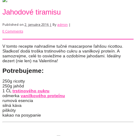
Jahodové tiramisu
Published on
2. januára 2016 |
By
admin
|
0 Comments
V tomto recepte nahradíme tučné mascarpone ľahšou ricottou.
Sladkosť dodá troška trstinového cukru a vanilkový proteín. A
samozrejme, celé to osviežime a ozdobíme jahodami. Ideálny
dezert (nie len) na Valentína!
Potrebujeme:
250g ricotty
250g jahôd
1 ČL
trstinového cukru
odmerka
vanilkového proteínu
rumová esencia
silná káva
piškóty
kakao na posypanie