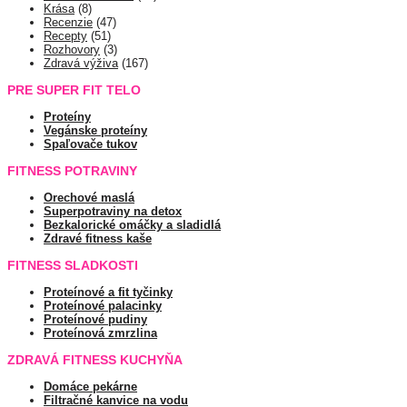
Krása
(8)
Recenzie
(47)
Recepty
(51)
Rozhovory
(3)
Zdravá výživa
(167)
PRE SUPER FIT TELO
Proteíny
Vegánske proteíny
Spaľovače tukov
FITNESS POTRAVINY
Orechové maslá
Superpotraviny na detox
Bezkalorické omáčky a sladidlá
Zdravé fitness kaše
FITNESS SLADKOSTI
Proteínové a fit tyčinky
Proteínové palacinky
Proteínové pudiny
Proteínová zmrzlina
ZDRAVÁ FITNESS KUCHYŇA
Domáce pekárne
Filtračné kanvice na vodu