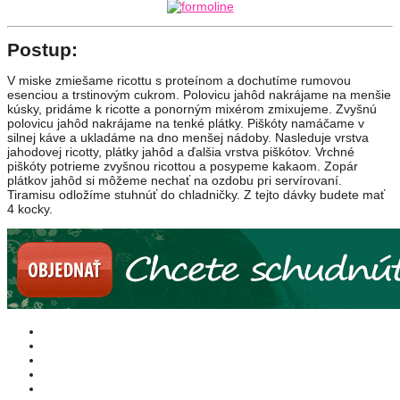
Postup:
V miske zmiešame ricottu s proteínom a dochutíme rumovou
esenciou a trstinovým cukrom. Polovicu jahôd nakrájame na menšie
kúsky, pridáme k ricotte a ponorným mixérom zmixujeme. Zvyšnú
polovicu jahôd nakrájame na tenké plátky. Piškóty namáčame v
silnej káve a ukladáme na dno menšej nádoby. Nasleduje vrstva
jahodovej ricotty, plátky jahôd a ďalšia vrstva piškótov. Vrchné
piškóty potrieme zvyšnou ricottou a posypeme kakaom. Zopár
plátkov jahôd si môžeme nechať na ozdobu pri servírovaní.
Tiramisu odložíme stuhnúť do chladničky. Z tejto dávky budete mať
4 kocky.