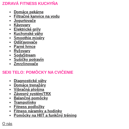
ZDRAVÁ FITNESS KUCHYŇA
Domáce pekárne
Filtračné kanvice na vodu
Jogurtovače
Kávovary
Elektrické grily
Kuchynské váhy
Smoothie mixéry
Odšťavovače
Parné hrnce
Ryžovary
SodaStream
Sušičky potravín
Zmrzlinovače
SEXI TELO: POMÔCKY NA CVIČENIE
Diagnostické váhy
Domáce trenažéry
Vibračná plošina
Závesný systém/TRX
Balančné pomôcky
Trampolínky
Fitness podložky
Fitness náramky a hodinky
Pomôcky na HIIT a funkčný tréning
O nás