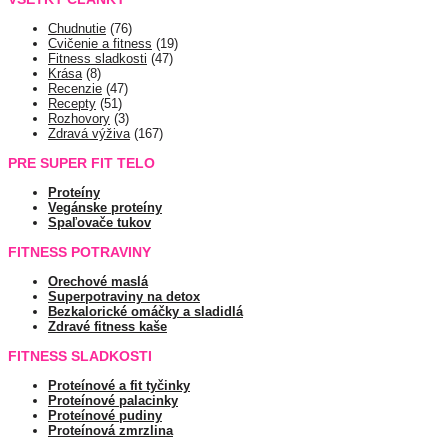
Chudnutie
(76)
Cvičenie a fitness
(19)
Fitness sladkosti
(47)
Krása
(8)
Recenzie
(47)
Recepty
(51)
Rozhovory
(3)
Zdravá výživa
(167)
PRE SUPER FIT TELO
Proteíny
Vegánske proteíny
Spaľovače tukov
FITNESS POTRAVINY
Orechové maslá
Superpotraviny na detox
Bezkalorické omáčky a sladidlá
Zdravé fitness kaše
FITNESS SLADKOSTI
Proteínové a fit tyčinky
Proteínové palacinky
Proteínové pudiny
Proteínová zmrzlina