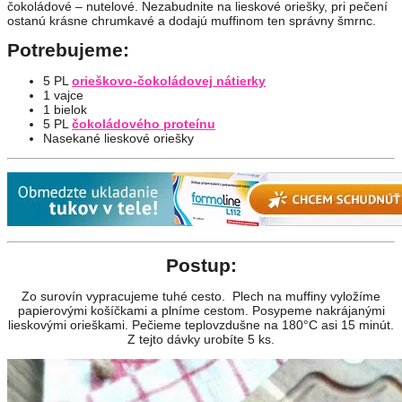
čokoládové – nutelové. Nezabudnite na lieskové oriešky, pri pečení
ostanú krásne chrumkavé a dodajú muffinom ten správny šmrnc.
Potrebujeme:
5 PL
orieškovo-čokoládovej nátierky
1 vajce
1 bielok
5 PL
čokoládového proteínu
Nasekané lieskové oriešky
Postup:
Zo surovín vypracujeme tuhé cesto. Plech na muffiny vyložíme
papierovými košíčkami a plníme cestom. Posypeme nakrájanými
lieskovými orieškami. Pečieme teplovzdušne na 180°C asi 15 minút.
Z tejto dávky urobíte 5 ks.