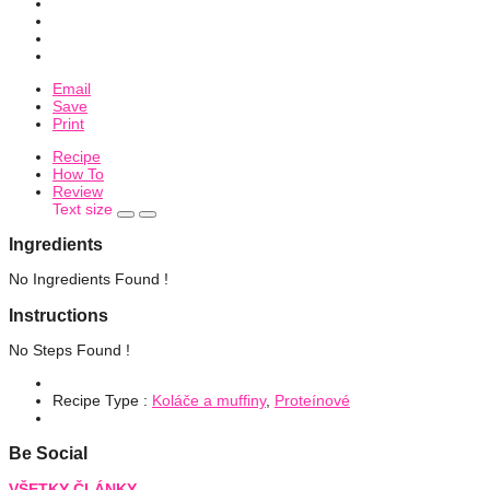
Email
Save
Print
Recipe
How To
Review
Text size
Ingredients
No Ingredients Found !
Instructions
No Steps Found !
Recipe Type :
Koláče a muffiny
,
Proteínové
Be Social
VŠETKY ČLÁNKY