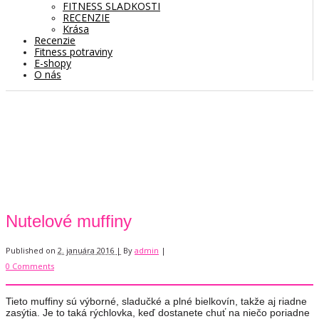
FITNESS SLADKOSTI
RECENZIE
Krása
Recenzie
Fitness potraviny
E-shopy
O nás
Nutelové muffiny
Published on
2. januára 2016 |
By
admin
|
0 Comments
Tieto muffiny sú výborné, sladučké a plné bielkovín, takže aj riadne
zasýtia. Je to taká rýchlovka, keď dostanete chuť na niečo poriadne