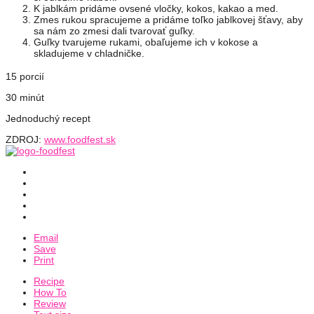
K jablkám pridáme ovsené vločky, kokos, kakao a med.
Zmes rukou spracujeme a pridáme toľko jablkovej šťavy, aby
sa nám zo zmesi dali tvarovať guľky.
Guľky tvarujeme rukami, obaľujeme ich v kokose a
skladujeme v chladničke.
15 porcií
30 minút
Jednoduchý recept
ZDROJ:
www.foodfest.sk
Email
Save
Print
Recipe
How To
Review