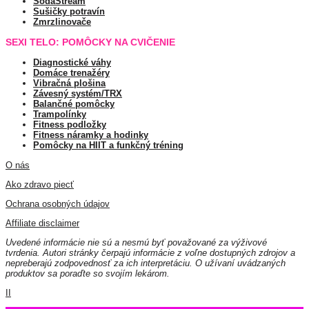
SodaStream
Sušičky potravín
Zmrzlinovače
SEXI TELO: POMÔCKY NA CVIČENIE
Diagnostické váhy
Domáce trenažéry
Vibračná plošina
Závesný systém/TRX
Balančné pomôcky
Trampolínky
Fitness podložky
Fitness náramky a hodinky
Pomôcky na HIIT a funkčný tréning
O nás
Ako zdravo piecť
Ochrana osobných údajov
Affiliate disclaimer
Uvedené informácie nie sú a nesmú byť považované za výživové
tvrdenia. Autori stránky čerpajú informácie z voľne dostupných zdrojov a
nepreberajú zodpovednosť za ich interpretáciu. O užívaní uvádzaných
produktov sa poraďte so svojím lekárom.
II