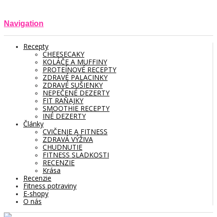
Navigation
Recepty
CHEESECAKY
KOLÁČE A MUFFINY
PROTEÍNOVÉ RECEPTY
ZDRAVÉ PALACINKY
ZDRAVÉ SUŠIENKY
NEPEČENÉ DEZERTY
FIT RAŇAJKY
SMOOTHIE RECEPTY
INÉ DEZERTY
Články
CVIČENIE A FITNESS
ZDRAVÁ VÝŽIVA
CHUDNUTIE
FITNESS SLADKOSTI
RECENZIE
Krása
Recenzie
Fitness potraviny
E-shopy
O nás