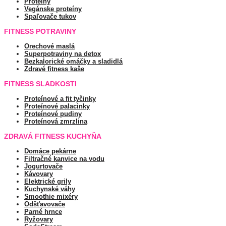
Proteíny
Vegánske proteíny
Spaľovače tukov
FITNESS POTRAVINY
Orechové maslá
Superpotraviny na detox
Bezkalorické omáčky a sladidlá
Zdravé fitness kaše
FITNESS SLADKOSTI
Proteínové a fit tyčinky
Proteínové palacinky
Proteínové pudiny
Proteínová zmrzlina
ZDRAVÁ FITNESS KUCHYŇA
Domáce pekárne
Filtračné kanvice na vodu
Jogurtovače
Kávovary
Elektrické grily
Kuchynské váhy
Smoothie mixéry
Odšťavovače
Parné hrnce
Ryžovary