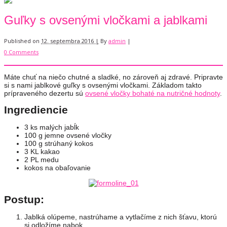
Guľky s ovsenými vločkami a jablkami
Published on
12. septembra 2016 |
By
admin
|
0 Comments
Máte chuť na niečo chutné a sladké, no zároveň aj zdravé. Pripravte
si s nami jablkové guľky s ovsenými vločkami. Základom takto
prípraveného dezertu sú
ovsené vločky bohaté na nutričné hodnoty
.
Ingrediencie
3 ks malých jabĺk
100 g jemne ovsené vločky
100 g strúhaný kokos
3 KL kakao
2 PL medu
kokos na obaľovanie
Postup:
Jablká olúpeme, nastrúhame a vytlačíme z nich šťavu, ktorú
si odložíme nabok.