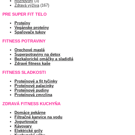
Rozhovory
(3)
Zdravá výživa
(167)
PRE SUPER FIT TELO
Proteíny
Vegánske proteíny
Spaľovače tukov
FITNESS POTRAVINY
Orechové maslá
Superpotraviny na detox
Bezkalorické omáčky a sladidlá
Zdravé fitness kaše
FITNESS SLADKOSTI
Proteínové a fit tyčinky
Proteínové palacinky
Proteínové pudiny
Proteínová zmrzlina
ZDRAVÁ FITNESS KUCHYŇA
Domáce pekárne
Filtračné kanvice na vodu
Jogurtovače
Kávovary
Elektrické grily