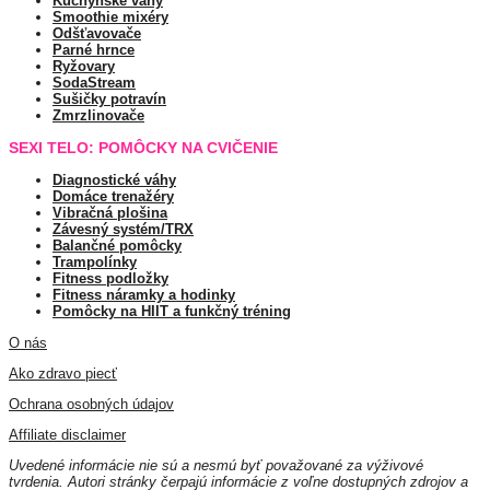
Kuchynské váhy
Smoothie mixéry
Odšťavovače
Parné hrnce
Ryžovary
SodaStream
Sušičky potravín
Zmrzlinovače
SEXI TELO: POMÔCKY NA CVIČENIE
Diagnostické váhy
Domáce trenažéry
Vibračná plošina
Závesný systém/TRX
Balančné pomôcky
Trampolínky
Fitness podložky
Fitness náramky a hodinky
Pomôcky na HIIT a funkčný tréning
O nás
Ako zdravo piecť
Ochrana osobných údajov
Affiliate disclaimer
Uvedené informácie nie sú a nesmú byť považované za výživové
tvrdenia. Autori stránky čerpajú informácie z voľne dostupných zdrojov a