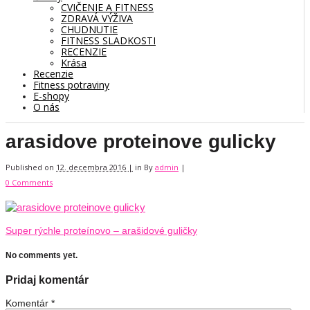
CVIČENIE A FITNESS
ZDRAVÁ VÝŽIVA
CHUDNUTIE
FITNESS SLADKOSTI
RECENZIE
Krása
Recenzie
Fitness potraviny
E-shopy
O nás
arasidove proteinove gulicky
Published on
12. decembra 2016 |
in
By
admin
|
0 Comments
Super rýchle proteínovo – arašidové guličky
No comments yet.
Pridaj komentár
Komentár
*