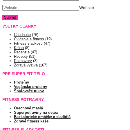
Website
VŠETKY ČLÁNKY
Chudnutie
(76)
Cvičenie a fitness
(19)
Fitness sladkosti
(47)
Krása
(8)
Recenzie
(47)
Recepty
(51)
Rozhovory
(3)
Zdravá výživa
(167)
PRE SUPER FIT TELO
Proteíny
Vegánske proteíny
Spaľovače tukov
FITNESS POTRAVINY
Orechové maslá
Superpotraviny na detox
Bezkalorické omáčky a sladidlá
Zdravé fitness kaše
FITNESS SLADKOSTI