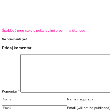
Špaldový mug cake s pekanovými orechmi a škoricou
No comments yet.
Pridaj komentár
Komentár
*
Name
(required)
Email (will not be published