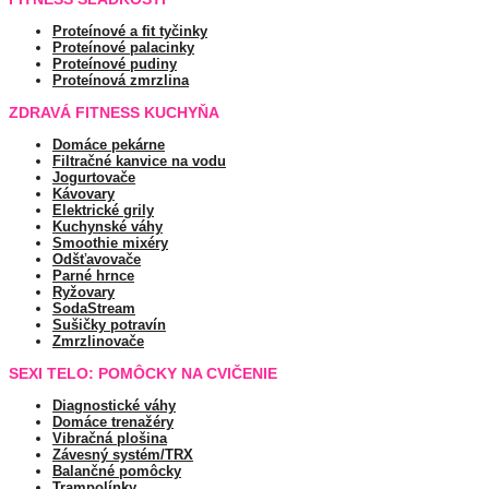
Proteínové a fit tyčinky
Proteínové palacinky
Proteínové pudiny
Proteínová zmrzlina
ZDRAVÁ FITNESS KUCHYŇA
Domáce pekárne
Filtračné kanvice na vodu
Jogurtovače
Kávovary
Elektrické grily
Kuchynské váhy
Smoothie mixéry
Odšťavovače
Parné hrnce
Ryžovary
SodaStream
Sušičky potravín
Zmrzlinovače
SEXI TELO: POMÔCKY NA CVIČENIE
Diagnostické váhy
Domáce trenažéry
Vibračná plošina
Závesný systém/TRX
Balančné pomôcky
Trampolínky