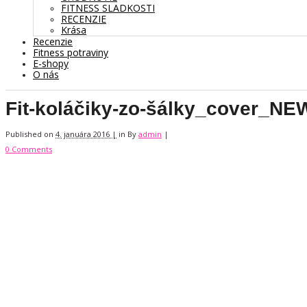
FITNESS SLADKOSTI
RECENZIE
Krása
Recenzie
Fitness potraviny
E-shopy
O nás
Fit-koláčiky-zo-šálky_cover_N
Published on
4. januára 2016 |
in
By
admin
|
0 Comments