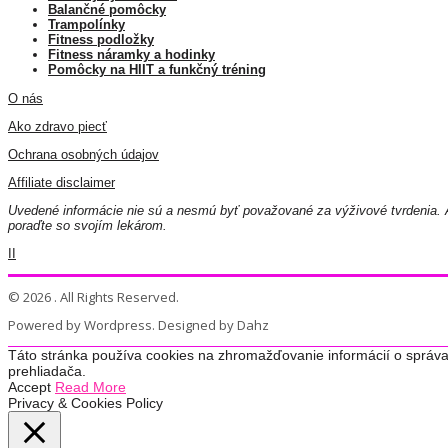
Balančné pomôcky
Trampolínky
Fitness podložky
Fitness náramky a hodinky
Pomôcky na HIIT a funkčný tréning
O nás
Ako zdravo piecť
Ochrana osobných údajov
Affiliate disclaimer
Uvedené informácie nie sú a nesmú byť považované za výživové tvrdenia. A
poraďte so svojím lekárom.
II
© 2026 . All Rights Reserved.
Powered by Wordpress. Designed by Dahz
Táto stránka používa cookies na zhromažďovanie informácií o správa
prehliadača.
Accept
Read More
Privacy & Cookies Policy