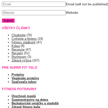
Email (will not be published
Website
VŠETKY ČLÁNKY
Chudnutie
(76)
Cvičenie a fitness
(19)
Fitness sladkosti
(47)
Krása
(8)
Recenzie
(47)
Recepty
(51)
Rozhovory
(3)
Zdravá výživa
(167)
PRE SUPER FIT TELO
Proteíny
Vegánske proteíny
Spaľovače tukov
FITNESS POTRAVINY
Orechové maslá
Superpotraviny na detox
Bezkalorické omáčky a sladidlá
Zdravé fitness kaše