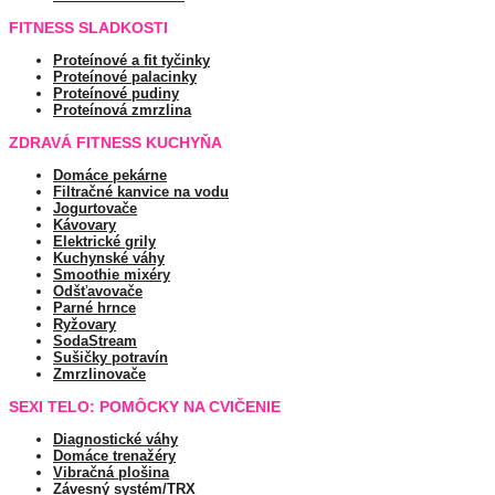
FITNESS SLADKOSTI
Proteínové a fit tyčinky
Proteínové palacinky
Proteínové pudiny
Proteínová zmrzlina
ZDRAVÁ FITNESS KUCHYŇA
Domáce pekárne
Filtračné kanvice na vodu
Jogurtovače
Kávovary
Elektrické grily
Kuchynské váhy
Smoothie mixéry
Odšťavovače
Parné hrnce
Ryžovary
SodaStream
Sušičky potravín
Zmrzlinovače
SEXI TELO: POMÔCKY NA CVIČENIE
Diagnostické váhy
Domáce trenažéry
Vibračná plošina
Závesný systém/TRX