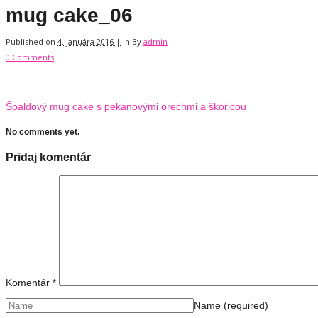
mug cake_06
Published on
4. januára 2016 |
in
By
admin
|
0 Comments
Špaldový mug cake s pekanovými orechmi a škoricou
No comments yet.
Pridaj komentár
Komentár
*
Name
(required)