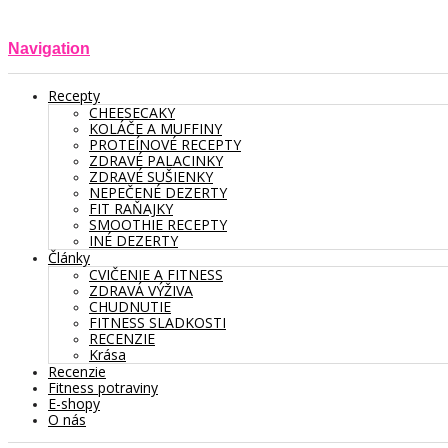
Navigation
Recepty
CHEESECAKY
KOLÁČE A MUFFINY
PROTEÍNOVÉ RECEPTY
ZDRAVÉ PALACINKY
ZDRAVÉ SUŠIENKY
NEPEČENÉ DEZERTY
FIT RAŇAJKY
SMOOTHIE RECEPTY
INÉ DEZERTY
Články
CVIČENIE A FITNESS
ZDRAVÁ VÝŽIVA
CHUDNUTIE
FITNESS SLADKOSTI
RECENZIE
Krása
Recenzie
Fitness potraviny
E-shopy
O nás