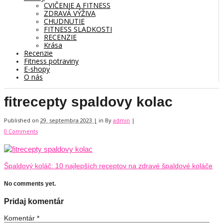
CVIČENIE A FITNESS
ZDRAVÁ VÝŽIVA
CHUDNUTIE
FITNESS SLADKOSTI
RECENZIE
Krása
Recenzie
Fitness potraviny
E-shopy
O nás
fitrecepty spaldovy kolac
Published on
29. septembra 2023 |
in
By
admin
|
0 Comments
Špaldový koláč: 10 najlepších receptov na zdravé špaldové koláče
No comments yet.
Pridaj komentár
Komentár
*