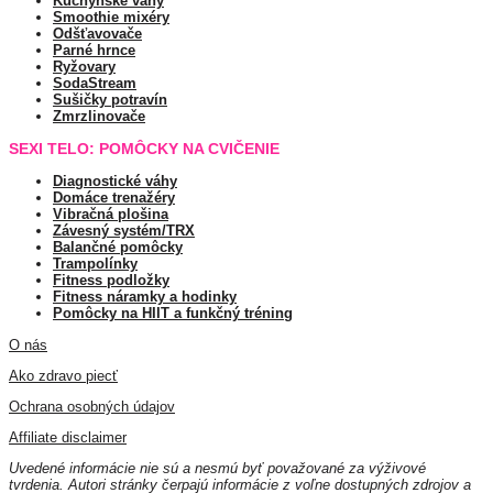
Kuchynské váhy
Smoothie mixéry
Odšťavovače
Parné hrnce
Ryžovary
SodaStream
Sušičky potravín
Zmrzlinovače
SEXI TELO: POMÔCKY NA CVIČENIE
Diagnostické váhy
Domáce trenažéry
Vibračná plošina
Závesný systém/TRX
Balančné pomôcky
Trampolínky
Fitness podložky
Fitness náramky a hodinky
Pomôcky na HIIT a funkčný tréning
O nás
Ako zdravo piecť
Ochrana osobných údajov
Affiliate disclaimer
Uvedené informácie nie sú a nesmú byť považované za výživové
tvrdenia. Autori stránky čerpajú informácie z voľne dostupných zdrojov a