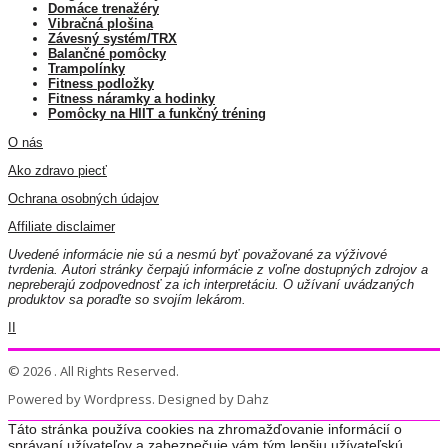
Domáce trenažéry
Vibračná plošina
Závesný systém/TRX
Balančné pomôcky
Trampolínky
Fitness podložky
Fitness náramky a hodinky
Pomôcky na HIIT a funkčný tréning
O nás
Ako zdravo piecť
Ochrana osobných údajov
Affiliate disclaimer
Uvedené informácie nie sú a nesmú byť považované za výživové
tvrdenia. Autori stránky čerpajú informácie z voľne dostupných zdrojov a
nepreberajú zodpovednosť za ich interpretáciu. O užívaní uvádzaných
produktov sa poraďte so svojím lekárom.
II
© 2026 . All Rights Reserved.
Powered by Wordpress. Designed by Dahz
Táto stránka používa cookies na zhromažďovanie informácií o
správaní užívateľov a zabezpečuje vám tým lepšiu užívateľskú