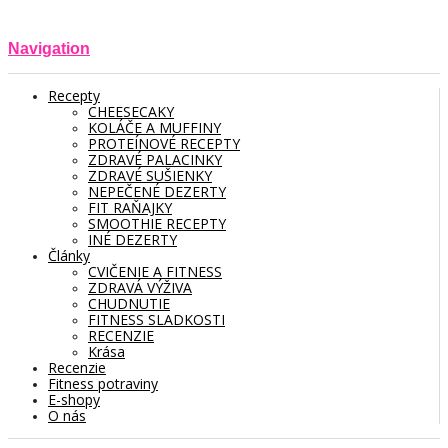
Navigation
Recepty
CHEESECAKY
KOLÁČE A MUFFINY
PROTEÍNOVÉ RECEPTY
ZDRAVÉ PALACINKY
ZDRAVÉ SUŠIENKY
NEPEČENÉ DEZERTY
FIT RAŇAJKY
SMOOTHIE RECEPTY
INÉ DEZERTY
Články
CVIČENIE A FITNESS
ZDRAVÁ VÝŽIVA
CHUDNUTIE
FITNESS SLADKOSTI
RECENZIE
Krása
Recenzie
Fitness potraviny
E-shopy
O nás