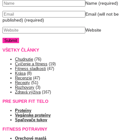
Name
(required)
Email (will not be
published)
(required)
Website
VŠETKY ČLÁNKY
Chudnutie
(76)
Cvičenie a fitness
(19)
Fitness sladkosti
(47)
Krása
(8)
Recenzie
(47)
Recepty
(51)
Rozhovory
(3)
Zdravá výživa
(167)
PRE SUPER FIT TELO
Proteíny
Vegánske proteíny
Spaľovače tukov
FITNESS POTRAVINY
Orechové maslá