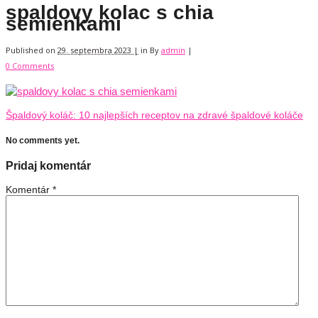
spaldovy kolac s chia
semienkami
Published on
29. septembra 2023 |
in
By
admin
|
0 Comments
Špaldový koláč: 10 najlepších receptov na zdravé špaldové koláče
No comments yet.
Pridaj komentár
Komentár
*