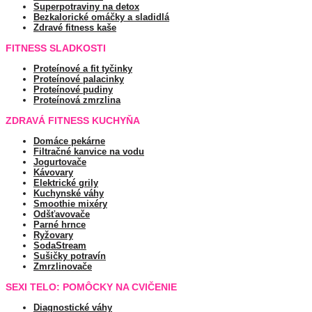
Superpotraviny na detox
Bezkalorické omáčky a sladidlá
Zdravé fitness kaše
FITNESS SLADKOSTI
Proteínové a fit tyčinky
Proteínové palacinky
Proteínové pudiny
Proteínová zmrzlina
ZDRAVÁ FITNESS KUCHYŇA
Domáce pekárne
Filtračné kanvice na vodu
Jogurtovače
Kávovary
Elektrické grily
Kuchynské váhy
Smoothie mixéry
Odšťavovače
Parné hrnce
Ryžovary
SodaStream
Sušičky potravín
Zmrzlinovače
SEXI TELO: POMÔCKY NA CVIČENIE
Diagnostické váhy