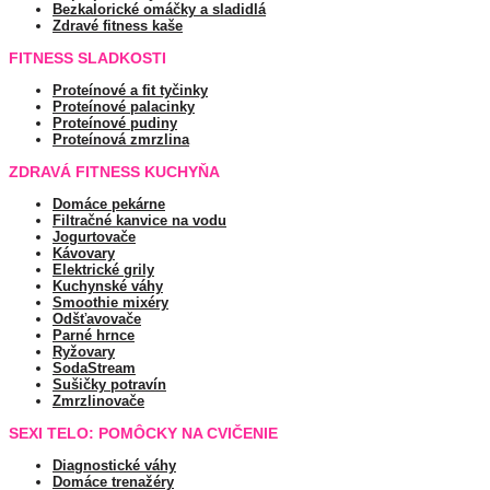
Bezkalorické omáčky a sladidlá
Zdravé fitness kaše
FITNESS SLADKOSTI
Proteínové a fit tyčinky
Proteínové palacinky
Proteínové pudiny
Proteínová zmrzlina
ZDRAVÁ FITNESS KUCHYŇA
Domáce pekárne
Filtračné kanvice na vodu
Jogurtovače
Kávovary
Elektrické grily
Kuchynské váhy
Smoothie mixéry
Odšťavovače
Parné hrnce
Ryžovary
SodaStream
Sušičky potravín
Zmrzlinovače
SEXI TELO: POMÔCKY NA CVIČENIE
Diagnostické váhy
Domáce trenažéry