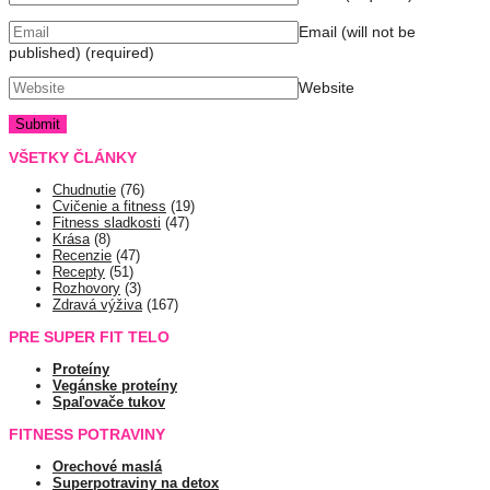
Email (will not be
published)
(required)
Website
VŠETKY ČLÁNKY
Chudnutie
(76)
Cvičenie a fitness
(19)
Fitness sladkosti
(47)
Krása
(8)
Recenzie
(47)
Recepty
(51)
Rozhovory
(3)
Zdravá výživa
(167)
PRE SUPER FIT TELO
Proteíny
Vegánske proteíny
Spaľovače tukov
FITNESS POTRAVINY
Orechové maslá
Superpotraviny na detox