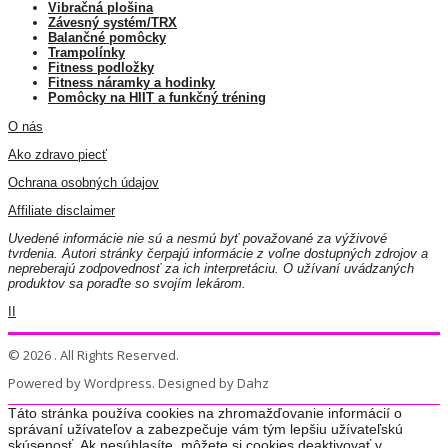
Vibračná plošina
Závesný systém/TRX
Balančné pomôcky
Trampolínky
Fitness podložky
Fitness náramky a hodinky
Pomôcky na HIIT a funkčný tréning
O nás
Ako zdravo piecť
Ochrana osobných údajov
Affiliate disclaimer
Uvedené informácie nie sú a nesmú byť považované za výživové
tvrdenia. Autori stránky čerpajú informácie z voľne dostupných zdrojov a
nepreberajú zodpovednosť za ich interpretáciu. O užívaní uvádzaných
produktov sa poraďte so svojím lekárom.
II
© 2026 . All Rights Reserved.
Powered by Wordpress. Designed by Dahz
Táto stránka používa cookies na zhromažďovanie informácií o
správaní užívateľov a zabezpečuje vám tým lepšiu užívateľskú
skúsenosť. Ak nesúhlasíte, môžete si cookies deaktivovať v