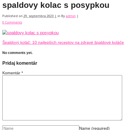
spaldovy kolac s posypkou
Published on
29. septembra 2023 |
in
By
admin
|
0 Comments
Špaldový koláč: 10 najlepších receptov na zdravé špaldové koláče
No comments yet.
Pridaj komentár
Komentár
*
Name
(required)