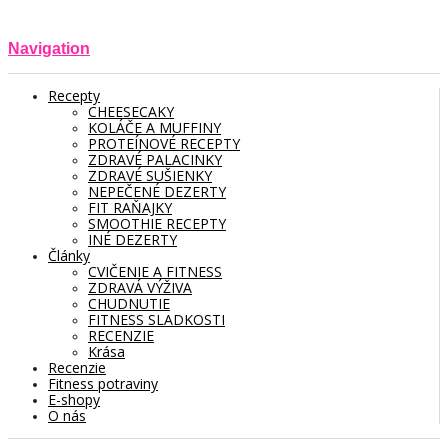
Navigation
Recepty
CHEESECAKY
KOLÁČE A MUFFINY
PROTEÍNOVÉ RECEPTY
ZDRAVÉ PALACINKY
ZDRAVÉ SUŠIENKY
NEPEČENÉ DEZERTY
FIT RAŇAJKY
SMOOTHIE RECEPTY
INÉ DEZERTY
Články
CVIČENIE A FITNESS
ZDRAVÁ VÝŽIVA
CHUDNUTIE
FITNESS SLADKOSTI
RECENZIE
Krása
Recenzie
Fitness potraviny
E-shopy
O nás