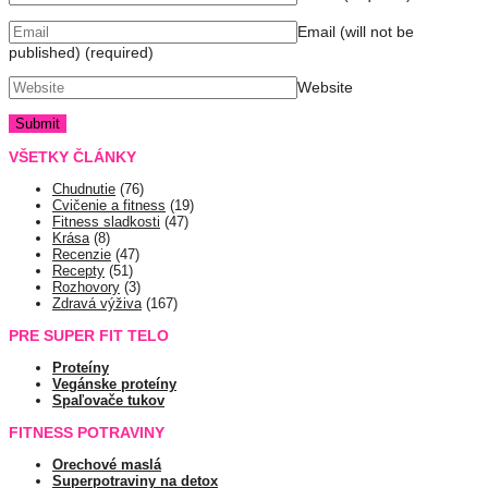
Email (will not be
published)
(required)
Website
VŠETKY ČLÁNKY
Chudnutie
(76)
Cvičenie a fitness
(19)
Fitness sladkosti
(47)
Krása
(8)
Recenzie
(47)
Recepty
(51)
Rozhovory
(3)
Zdravá výživa
(167)
PRE SUPER FIT TELO
Proteíny
Vegánske proteíny
Spaľovače tukov
FITNESS POTRAVINY
Orechové maslá
Superpotraviny na detox