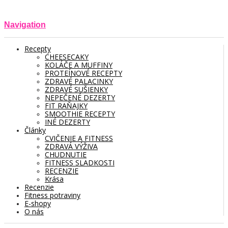
Navigation
Recepty
CHEESECAKY
KOLÁČE A MUFFINY
PROTEÍNOVÉ RECEPTY
ZDRAVÉ PALACINKY
ZDRAVÉ SUŠIENKY
NEPEČENÉ DEZERTY
FIT RAŇAJKY
SMOOTHIE RECEPTY
INÉ DEZERTY
Články
CVIČENIE A FITNESS
ZDRAVÁ VÝŽIVA
CHUDNUTIE
FITNESS SLADKOSTI
RECENZIE
Krása
Recenzie
Fitness potraviny
E-shopy
O nás