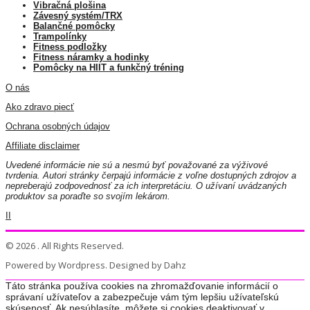
Vibračná plošina
Závesný systém/TRX
Balančné pomôcky
Trampolínky
Fitness podložky
Fitness náramky a hodinky
Pomôcky na HIIT a funkčný tréning
O nás
Ako zdravo piecť
Ochrana osobných údajov
Affiliate disclaimer
Uvedené informácie nie sú a nesmú byť považované za výživové
tvrdenia. Autori stránky čerpajú informácie z voľne dostupných zdrojov a
nepreberajú zodpovednosť za ich interpretáciu. O užívaní uvádzaných
produktov sa poraďte so svojím lekárom.
II
© 2026 . All Rights Reserved.
Powered by Wordpress. Designed by Dahz
Táto stránka používa cookies na zhromažďovanie informácií o
správaní užívateľov a zabezpečuje vám tým lepšiu užívateľskú
skúsenosť. Ak nesúhlasíte, môžete si cookies deaktivovať v