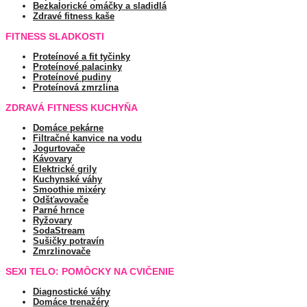
Bezkalorické omáčky a sladidlá
Zdravé fitness kaše
FITNESS SLADKOSTI
Proteínové a fit tyčinky
Proteínové palacinky
Proteínové pudiny
Proteínová zmrzlina
ZDRAVÁ FITNESS KUCHYŇA
Domáce pekárne
Filtračné kanvice na vodu
Jogurtovače
Kávovary
Elektrické grily
Kuchynské váhy
Smoothie mixéry
Odšťavovače
Parné hrnce
Ryžovary
SodaStream
Sušičky potravín
Zmrzlinovače
SEXI TELO: POMÔCKY NA CVIČENIE
Diagnostické váhy
Domáce trenažéry