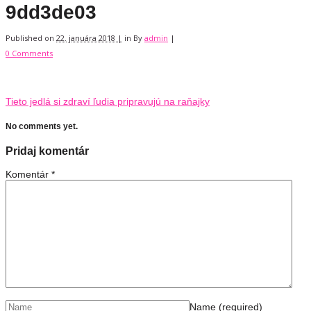
9dd3de03
Published on
22. januára 2018 |
in
By
admin
|
0 Comments
Tieto jedlá si zdraví ľudia pripravujú na raňajky
No comments yet.
Pridaj komentár
Komentár
*
Name
(required)