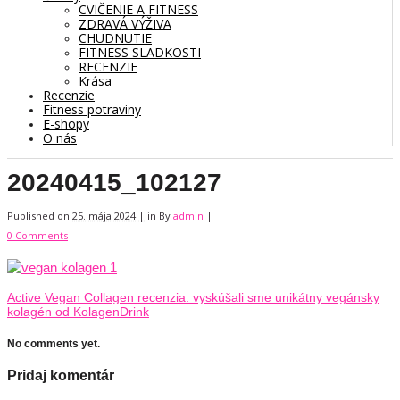
CVIČENIE A FITNESS
ZDRAVÁ VÝŽIVA
CHUDNUTIE
FITNESS SLADKOSTI
RECENZIE
Krása
Recenzie
Fitness potraviny
E-shopy
O nás
20240415_102127
Published on
25. mája 2024 |
in
By
admin
|
0 Comments
Active Vegan Collagen recenzia: vyskúšali sme unikátny vegánsky
kolagén od KolagenDrink
No comments yet.
Pridaj komentár