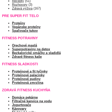
Recepty
(51)
Rozhovory
(3)
Zdravá výživa
(167)
PRE SUPER FIT TELO
Proteíny
Vegánske proteíny
Spaľovače tukov
FITNESS POTRAVINY
Orechové maslá
Superpotraviny na detox
Bezkalorické omáčky a sladidlá
Zdravé fitness kaše
FITNESS SLADKOSTI
Proteínové a fit tyčinky
Proteínové palacinky
Proteínové pudiny
Proteínová zmrzlina
ZDRAVÁ FITNESS KUCHYŇA
Domáce pekárne
Filtračné kanvice na vodu
Jogurtovače
Kávovary