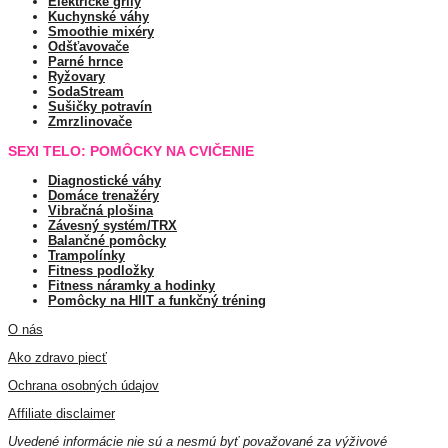
Elektrické grily
Kuchynské váhy
Smoothie mixéry
Odšťavovače
Parné hrnce
Ryžovary
SodaStream
Sušičky potravín
Zmrzlinovače
SEXI TELO: POMÔCKY NA CVIČENIE
Diagnostické váhy
Domáce trenažéry
Vibračná plošina
Závesný systém/TRX
Balančné pomôcky
Trampolínky
Fitness podložky
Fitness náramky a hodinky
Pomôcky na HIIT a funkčný tréning
O nás
Ako zdravo piecť
Ochrana osobných údajov
Affiliate disclaimer
Uvedené informácie nie sú a nesmú byť považované za výživové