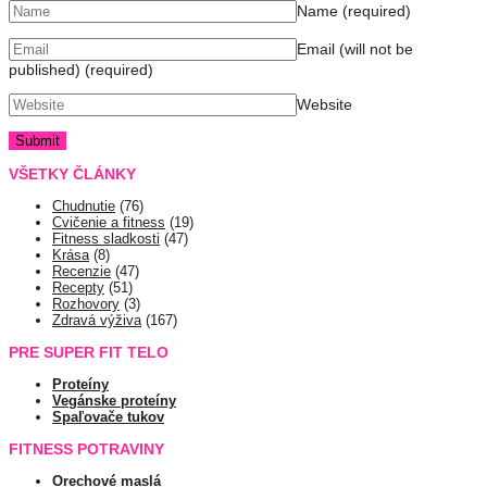
Name
(required)
Email (will not be
published)
(required)
Website
VŠETKY ČLÁNKY
Chudnutie
(76)
Cvičenie a fitness
(19)
Fitness sladkosti
(47)
Krása
(8)
Recenzie
(47)
Recepty
(51)
Rozhovory
(3)
Zdravá výživa
(167)
PRE SUPER FIT TELO
Proteíny
Vegánske proteíny
Spaľovače tukov
FITNESS POTRAVINY
Orechové maslá