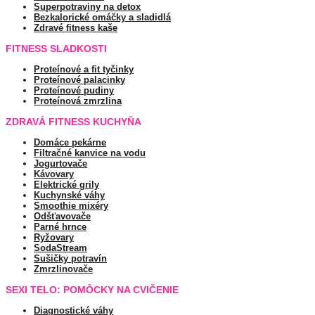
Superpotraviny na detox
Bezkalorické omáčky a sladidlá
Zdravé fitness kaše
FITNESS SLADKOSTI
Proteínové a fit tyčinky
Proteínové palacinky
Proteínové pudiny
Proteínová zmrzlina
ZDRAVÁ FITNESS KUCHYŇA
Domáce pekárne
Filtračné kanvice na vodu
Jogurtovače
Kávovary
Elektrické grily
Kuchynské váhy
Smoothie mixéry
Odšťavovače
Parné hrnce
Ryžovary
SodaStream
Sušičky potravín
Zmrzlinovače
SEXI TELO: POMÔCKY NA CVIČENIE
Diagnostické váhy