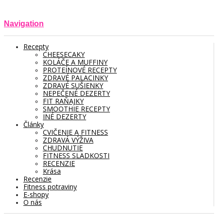
Navigation
Recepty
CHEESECAKY
KOLÁČE A MUFFINY
PROTEÍNOVÉ RECEPTY
ZDRAVÉ PALACINKY
ZDRAVÉ SUŠIENKY
NEPEČENÉ DEZERTY
FIT RAŇAJKY
SMOOTHIE RECEPTY
INÉ DEZERTY
Články
CVIČENIE A FITNESS
ZDRAVÁ VÝŽIVA
CHUDNUTIE
FITNESS SLADKOSTI
RECENZIE
Krása
Recenzie
Fitness potraviny
E-shopy
O nás