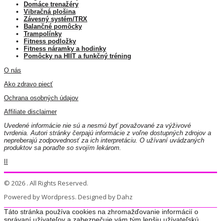
Domáce trenažéry
Vibračná plošina
Závesný systém/TRX
Balančné pomôcky
Trampolínky
Fitness podložky
Fitness náramky a hodinky
Pomôcky na HIIT a funkčný tréning
O nás
Ako zdravo piecť
Ochrana osobných údajov
Affiliate disclaimer
Uvedené informácie nie sú a nesmú byť považované za výživové
tvrdenia. Autori stránky čerpajú informácie z voľne dostupných zdrojov a
nepreberajú zodpovednosť za ich interpretáciu. O užívaní uvádzaných
produktov sa poraďte so svojím lekárom.
II
© 2026 . All Rights Reserved.
Powered by Wordpress. Designed by Dahz
Táto stránka používa cookies na zhromažďovanie informácií o
správaní užívateľov a zabezpečuje vám tým lepšiu užívateľskú