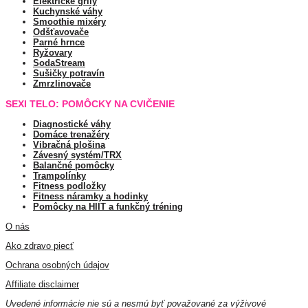
Elektrické grily
Kuchynské váhy
Smoothie mixéry
Odšťavovače
Parné hrnce
Ryžovary
SodaStream
Sušičky potravín
Zmrzlinovače
SEXI TELO: POMÔCKY NA CVIČENIE
Diagnostické váhy
Domáce trenažéry
Vibračná plošina
Závesný systém/TRX
Balančné pomôcky
Trampolínky
Fitness podložky
Fitness náramky a hodinky
Pomôcky na HIIT a funkčný tréning
O nás
Ako zdravo piecť
Ochrana osobných údajov
Affiliate disclaimer
Uvedené informácie nie sú a nesmú byť považované za výživové