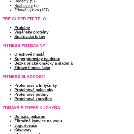
Recepty
(51)
Rozhovory
(3)
Zdravá výživa
(167)
PRE SUPER FIT TELO
Proteíny
Vegánske proteíny
Spaľovače tukov
FITNESS POTRAVINY
Orechové maslá
Superpotraviny na detox
Bezkalorické omáčky a sladidlá
Zdravé fitness kaše
FITNESS SLADKOSTI
Proteínové a fit tyčinky
Proteínové palacinky
Proteínové pudiny
Proteínová zmrzlina
ZDRAVÁ FITNESS KUCHYŇA
Domáce pekárne
Filtračné kanvice na vodu
Jogurtovače
Kávovary