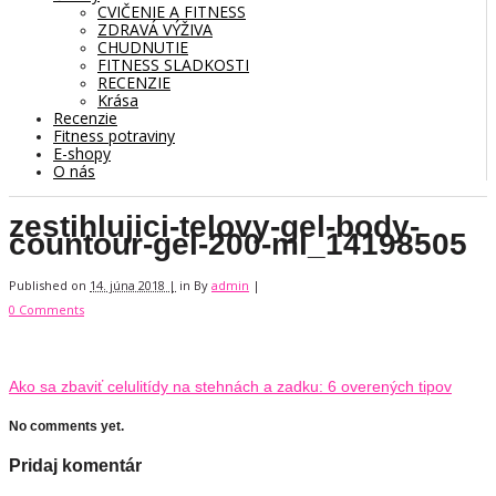
CVIČENIE A FITNESS
ZDRAVÁ VÝŽIVA
CHUDNUTIE
FITNESS SLADKOSTI
RECENZIE
Krása
Recenzie
Fitness potraviny
E-shopy
O nás
zestihlujici-telovy-gel-body-
countour-gel-200-ml_14198505
Published on
14. júna 2018 |
in
By
admin
|
0 Comments
Ako sa zbaviť celulitídy na stehnách a zadku: 6 overených tipov
No comments yet.
Pridaj komentár