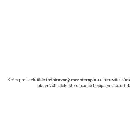
Krém proti celulitíde
inšpirovaný mezoterapiou
a biorevitalizá
aktívnych látok, ktoré účinne bojujú proti celulitíde