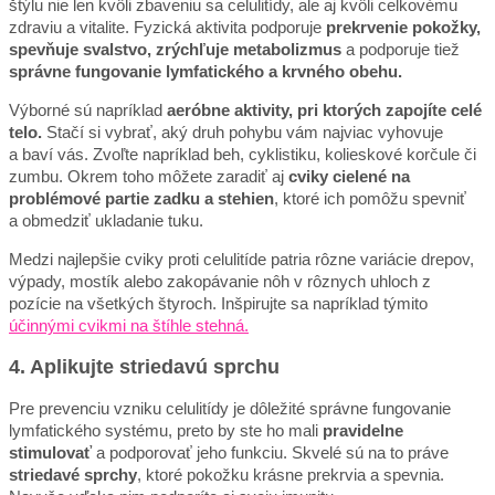
štýlu nie len kvôli zbaveniu sa celulitídy, ale aj kvôli celkovému
zdraviu a vitalite. Fyzická aktivita podporuje
prekrvenie pokožky,
spevňuje svalstvo, zrýchľuje metabolizmus
a podporuje tiež
správne fungovanie lymfatického a krvného obehu.
Výborné sú napríklad
aeróbne aktivity, pri ktorých zapojíte celé
telo.
Stačí si vybrať, aký druh pohybu vám najviac vyhovuje
a baví vás. Zvoľte napríklad beh, cyklistiku, kolieskové korčule či
zumbu. Okrem toho môžete zaradiť aj
cviky cielené na
problémové partie zadku a stehien
, ktoré ich pomôžu spevniť
a obmedziť ukladanie tuku.
Medzi najlepšie cviky proti celulitíde patria rôzne variácie drepov,
výpady, mostík alebo zakopávanie nôh v rôznych uhloch z
pozície na všetkých štyroch. Inšpirujte sa napríklad týmito
účinnými cvikmi na štíhle stehná.
4. Aplikujte striedavú sprchu
Pre prevenciu vzniku celulitídy je dôležité správne fungovanie
lymfatického systému, preto by ste ho mali
pravidelne
stimulovať
a podporovať jeho funkciu. Skvelé sú na to práve
striedavé sprchy
, ktoré pokožku krásne prekrvia a spevnia.