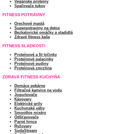
Vegánske proteíny
Spaľovače tukov
FITNESS POTRAVINY
Orechové maslá
Superpotraviny na detox
Bezkalorické omáčky a sladidlá
Zdravé fitness kaše
FITNESS SLADKOSTI
Proteínové a fit tyčinky
Proteínové palacinky
Proteínové pudiny
Proteínová zmrzlina
ZDRAVÁ FITNESS KUCHYŇA
Domáce pekárne
Filtračné kanvice na vodu
Jogurtovače
Kávovary
Elektrické grily
Kuchynské váhy
Smoothie mixéry
Odšťavovače
Parné hrnce
Ryžovary
SodaStream