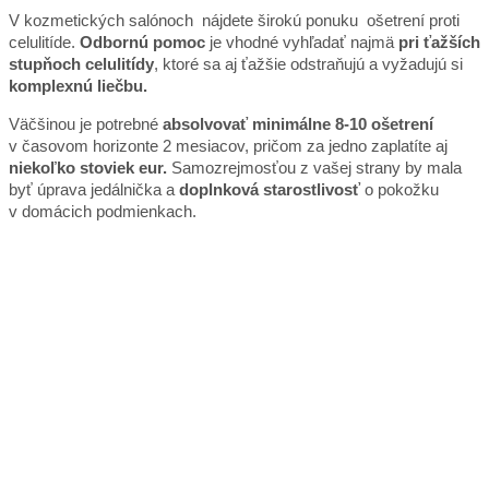
V kozmetických salónoch nájdete širokú ponuku ošetrení proti
celulitíde.
Odbornú pomoc
je vhodné vyhľadať najmä
pri ťažších
stupňoch celulitídy
, ktoré sa aj ťažšie odstraňujú a vyžadujú si
komplexnú liečbu.
Väčšinou je potrebné
absolvovať minimálne 8-10 ošetrení
v časovom horizonte 2 mesiacov, pričom za jedno zaplatíte aj
niekoľko stoviek eur.
Samozrejmosťou z vašej strany by mala
byť úprava jedálnička a
doplnková starostlivosť
o pokožku
v domácich podmienkach.