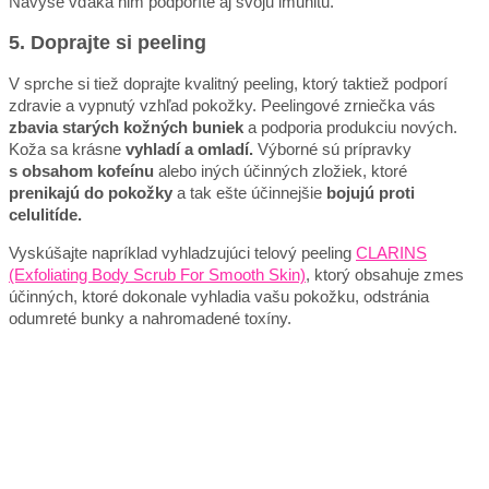
Navyše vďaka nim podporíte aj svoju imunitu.
5. Doprajte si peeling
V sprche si tiež doprajte kvalitný peeling, ktorý taktiež podporí
zdravie a vypnutý vzhľad pokožky. Peelingové zrniečka vás
zbavia starých kožných buniek
a podporia produkciu nových.
Koža sa krásne
vyhladí a omladí.
Výborné sú prípravky
s obsahom kofeínu
alebo iných účinných zložiek, ktoré
prenikajú do pokožky
a tak ešte účinnejšie
bojujú proti
celulitíde.
Vyskúšajte napríklad vyhladzujúci telový peeling
CLARINS
(Exfoliating Body Scrub For Smooth Skin)
, ktorý obsahuje zmes
účinných, ktoré dokonale vyhladia vašu pokožku, odstránia
odumreté bunky a nahromadené toxíny.