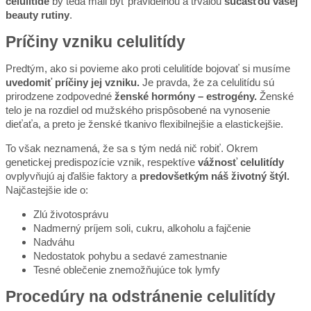
celulitíde
by teda mali byť pravidelnou a trvalou
súčasťou vašej
beauty rutiny
.
Príčiny vzniku celulitídy
Predtým, ako si povieme ako proti celulitíde bojovať si musíme
uvedomiť príčiny jej vzniku.
Je pravda, že za celulitídu sú
prirodzene zodpovedné
ženské hormóny – estrogény.
Ženské
telo je na rozdiel od mužského prispôsobené na vynosenie
dieťaťa, a preto je ženské tkanivo flexibilnejšie a elastickejšie.
To však neznamená, že sa s tým nedá nič robiť. Okrem
genetickej predispozície vznik, respektíve
vážnosť celulitídy
ovplyvňujú aj ďalšie faktory a
predovšetkým náš životný štýl.
Najčastejšie ide o:
Zlú životosprávu
Nadmerný príjem soli, cukru, alkoholu a fajčenie
Nadváhu
Nedostatok pohybu a sedavé zamestnanie
Tesné oblečenie znemožňujúce tok lymfy
Procedúry na odstránenie celulitídy