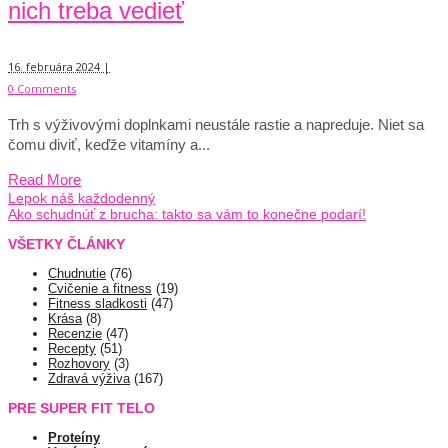
nich treba vedieť
16. februára 2024 |
0 Comments
Trh s výživovými doplnkami neustále rastie a napreduje. Niet sa
čomu diviť, keďže vitamíny a...
Read More
Lepok náš každodenný
Ako schudnúť z brucha: takto sa vám to konečne podarí!
VŠETKY ČLÁNKY
Chudnutie
(76)
Cvičenie a fitness
(19)
Fitness sladkosti
(47)
Krása
(8)
Recenzie
(47)
Recepty
(51)
Rozhovory
(3)
Zdravá výživa
(167)
PRE SUPER FIT TELO
Proteíny