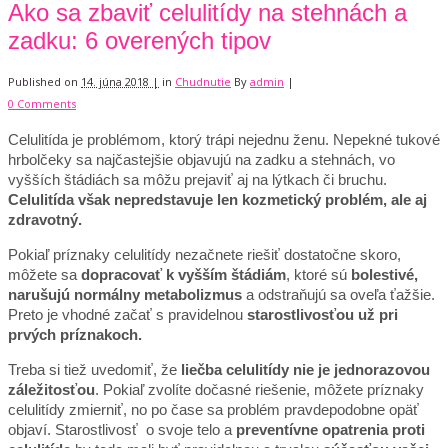
Ako sa zbaviť celulitídy na stehnách a
zadku: 6 overených tipov
Published on
14. júna 2018 |
in
Chudnutie
By
admin
|
0 Comments
Celulitída je problémom, ktorý trápi nejednu ženu. Nepekné tukové
hrbolčeky sa najčastejšie objavujú na zadku a stehnách, vo
vyšších štádiách sa môžu prejaviť aj na lýtkach či bruchu.
Celulitída však nepredstavuje len kozmetický problém, ale aj
zdravotný.
Pokiaľ príznaky celulitídy nezačnete riešiť dostatočne skoro,
môžete sa
dopracovať k vyšším štádiám
, ktoré sú
bolestivé,
narušujú normálny metabolizmus
a odstraňujú sa oveľa ťažšie.
Preto je vhodné začať s pravidelnou
starostlivosťou už pri
prvých príznakoch.
Treba si tiež uvedomiť, že
liečba celulitídy nie je jednorazovou
záležitosťou
. Pokiaľ zvolíte dočasné riešenie, môžete príznaky
celulitídy zmierniť, no po čase sa problém pravdepodobne opäť
objaví. Starostlivosť o svoje telo a
preventívne opatrenia proti