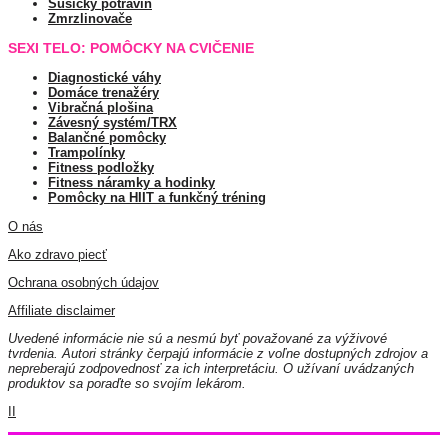
Sušičky potravín
Zmrzlinovače
SEXI TELO: POMÔCKY NA CVIČENIE
Diagnostické váhy
Domáce trenažéry
Vibračná plošina
Závesný systém/TRX
Balančné pomôcky
Trampolínky
Fitness podložky
Fitness náramky a hodinky
Pomôcky na HIIT a funkčný tréning
O nás
Ako zdravo piecť
Ochrana osobných údajov
Affiliate disclaimer
Uvedené informácie nie sú a nesmú byť považované za výživové
tvrdenia. Autori stránky čerpajú informácie z voľne dostupných zdrojov a
nepreberajú zodpovednosť za ich interpretáciu. O užívaní uvádzaných
produktov sa poraďte so svojím lekárom.
II