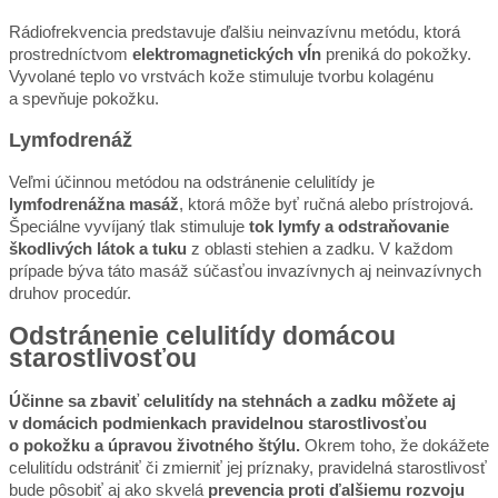
Rádiofrekvencia predstavuje ďalšiu neinvazívnu metódu, ktorá
prostredníctvom
elektromagnetických vĺn
preniká do pokožky.
Vyvolané teplo vo vrstvách kože stimuluje tvorbu kolagénu
a spevňuje pokožku.
Lymfodrenáž
Veľmi účinnou metódou na odstránenie celulitídy je
lymfodrenážna masáž
, ktorá môže byť ručná alebo prístrojová.
Špeciálne vyvíjaný tlak stimuluje
tok lymfy a odstraňovanie
škodlivých látok a tuku
z oblasti stehien a zadku. V každom
prípade býva táto masáž súčasťou invazívnych aj neinvazívnych
druhov procedúr.
Odstránenie celulitídy domácou
starostlivosťou
Účinne sa zbaviť celulitídy na stehnách a zadku môžete aj
v domácich podmienkach pravidelnou starostlivosťou
o pokožku a úpravou životného štýlu.
Okrem toho, že dokážete
celulitídu odstrániť či zmierniť jej príznaky, pravidelná starostlivosť
bude pôsobiť aj ako skvelá
prevencia proti ďalšiemu rozvoju