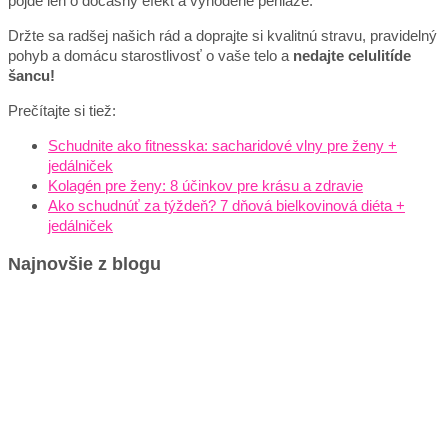
pôjde len o dočasný efekt a vyhodené peniaze.
Držte sa radšej našich rád a doprajte si kvalitnú stravu, pravidelný
pohyb a domácu starostlivosť o vaše telo a
nedajte celulitíde
šancu!
Prečítajte si tiež:
Schudnite ako fitnesska: sacharidové vlny pre ženy +
jedálniček
Kolagén pre ženy: 8 účinkov pre krásu a zdravie
Ako schudnúť za týždeň? 7 dňová bielkovinová diéta +
jedálniček
Najnovšie z blogu