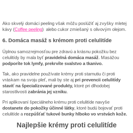
Ako skvelý domáci peeling však môžu poslúžiť aj zvyšky mletej
kávy (
Coffee peeling
) alebo cukor zmiešaný s olivovým olejom.
6. Domáca masáž s krémom proti celulitíde
Úplnou samozrejmosťou pre zdravú a krásnu pokožku bez
celulitídy by mala byť
pravidelná domáca masáž
. Masážou
podporíte tok lymfy, prekrvíte svalstvo a tkanivo.
Tak, ako pravidelne používate krémy proti starnutiu či proti
vráskam na svoju pleť, mali by ste aj
pri prevencii celulitídy
staviť na špecializované produkty,
ktoré pri dlhodobej
starostlivosti
zabránia jej vzniku
.
Pri aplikovaní špeciálneho krému proti celulitíde navyše
dostanete do pokožky účinné látky
, ktoré budú bojovať proti
celulitíde a
rozpúšťať tukové bunky hlboko vo vrstvách kože.
Najlepšie krémy proti celulitíde