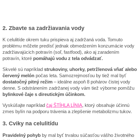
2. Zbavte sa zadržiavania vody
K celulitíde okrem tuku prispieva aj zadržaná voda. Tomuto
problému môžete predísť jednak obmedzením konzumácie vody
zadržiavajúcich potravín (soľ, fastfood), ako aj zaradením
potravín, ktoré
pomáhajú vodu z tela odvádzať.
Skvelé sú napríklad
strukoviny, uhorky, petržlenová vňať alebo
červený melón
počas leta. Samozrejmosťou by tiež mal byť
dostatočný pitný režim
– ideálne aspoň 8 pohárov čistej vody
denne. S odstránením zadržanej vody vám tiež výborne pomôžu
bylinkové čaje s direutickým účinkom.
Vyskúšajte napríklad
čaj ŠTÍHLA LÍNIA
, ktorý obsahuje účinnú
zmes bylín na podporu trávenia a zlepšenie metabolizmu tukov.
3. Cviky na celulitídu
Pravidelný pohyb
by mal byť trvalou súčasťou vášho životného