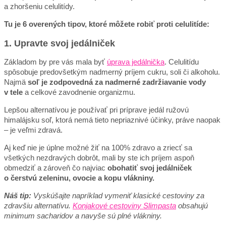
a zhoršeniu celulitídy.
Tu je 6 overených tipov, ktoré môžete robiť proti celulitíde:
1. Upravte svoj jedálniček
Základom by pre vás mala byť
úprava jedálnička
. Celulitídu
spôsobuje predovšetkým nadmerný príjem cukru, soli či alkoholu.
Najmä
soľ je zodpovedná za nadmerné zadržiavanie vody
v tele
a celkové zavodnenie organizmu.
Lepšou alternatívou je používať pri príprave jedál ružovú
himalájsku soľ, ktorá nemá tieto nepriaznivé účinky, práve naopak
– je veľmi zdravá.
Aj keď nie je úplne možné žiť na 100% zdravo a zriecť sa
všetkých nezdravých dobrôt, mali by ste ich príjem aspoň
obmedziť a zároveň čo najviac
obohatiť svoj jedálniček
o čerstvú zeleninu, ovocie a kopu vlákniny.
Náš tip:
Vyskúšajte napríklad vymeniť klasické cestoviny za
zdravšiu alternatívu.
Konjakové cestoviny Slimpasta
obsahujú
minimum sacharidov a navyše sú plné vlákniny.