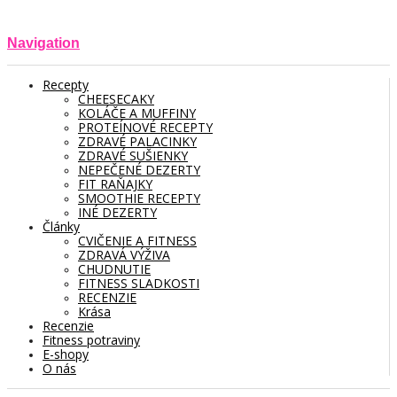
Navigation
Recepty
CHEESECAKY
KOLÁČE A MUFFINY
PROTEÍNOVÉ RECEPTY
ZDRAVÉ PALACINKY
ZDRAVÉ SUŠIENKY
NEPEČENÉ DEZERTY
FIT RAŇAJKY
SMOOTHIE RECEPTY
INÉ DEZERTY
Články
CVIČENIE A FITNESS
ZDRAVÁ VÝŽIVA
CHUDNUTIE
FITNESS SLADKOSTI
RECENZIE
Krása
Recenzie
Fitness potraviny
E-shopy
O nás