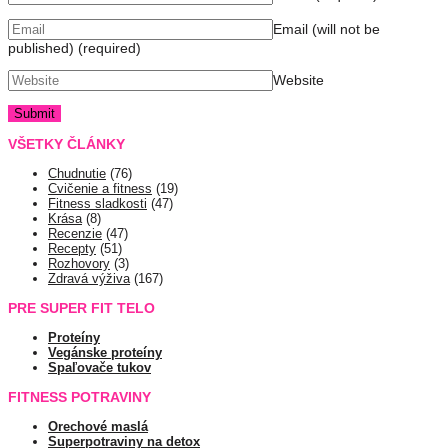
Email (will not be
published)
(required)
Website
VŠETKY ČLÁNKY
Chudnutie
(76)
Cvičenie a fitness
(19)
Fitness sladkosti
(47)
Krása
(8)
Recenzie
(47)
Recepty
(51)
Rozhovory
(3)
Zdravá výživa
(167)
PRE SUPER FIT TELO
Proteíny
Vegánske proteíny
Spaľovače tukov
FITNESS POTRAVINY
Orechové maslá
Superpotraviny na detox