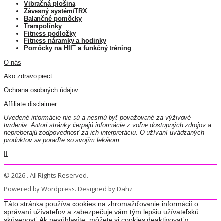
Vibračná plošina
Závesný systém/TRX
Balančné pomôcky
Trampolínky
Fitness podložky
Fitness náramky a hodinky
Pomôcky na HIIT a funkčný tréning
O nás
Ako zdravo piecť
Ochrana osobných údajov
Affiliate disclaimer
Uvedené informácie nie sú a nesmú byť považované za výživové
tvrdenia. Autori stránky čerpajú informácie z voľne dostupných zdrojov a
nepreberajú zodpovednosť za ich interpretáciu. O užívaní uvádzaných
produktov sa poraďte so svojím lekárom.
II
© 2026 . All Rights Reserved.
Powered by Wordpress. Designed by Dahz
Táto stránka používa cookies na zhromažďovanie informácií o
správaní užívateľov a zabezpečuje vám tým lepšiu užívateľskú
skúsenosť. Ak nesúhlasíte, môžete si cookies deaktivovať v