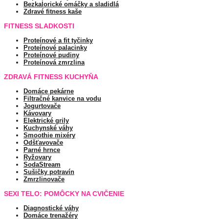
Bezkalorické omáčky a sladidlá
Zdravé fitness kaše
FITNESS SLADKOSTI
Proteínové a fit tyčinky
Proteínové palacinky
Proteínové pudiny
Proteínová zmrzlina
ZDRAVÁ FITNESS KUCHYŇA
Domáce pekárne
Filtračné kanvice na vodu
Jogurtovače
Kávovary
Elektrické grily
Kuchynské váhy
Smoothie mixéry
Odšťavovače
Parné hrnce
Ryžovary
SodaStream
Sušičky potravín
Zmrzlinovače
SEXI TELO: POMÔCKY NA CVIČENIE
Diagnostické váhy
Domáce trenažéry