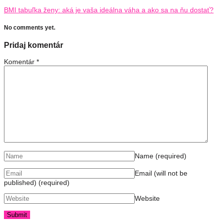
BMI tabuľka ženy: aká je vaša ideálna váha a ako sa na ňu dostať?
No comments yet.
Pridaj komentár
Komentár
*
Name
(required)
Email (will not be
published)
(required)
Website