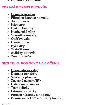
Proteínová zmrzlina
ZDRAVÁ FITNESS KUCHYŇA
Domáce pekárne
Filtračné kanvice na vodu
Jogurtovače
Kávovary
Elektrické grily
Kuchynské váhy
Smoothie mixéry
Odšťavovače
Parné hrnce
Ryžovary
SodaStream
Sušičky potravín
Zmrzlinovače
SEXI TELO: POMÔCKY NA CVIČENIE
Diagnostické váhy
Domáce trenažéry
Vibračná plošina
Závesný systém/TRX
Balančné pomôcky
Trampolínky
Fitness podložky
Fitness náramky a hodinky
Pomôcky na HIIT a funkčný tréning