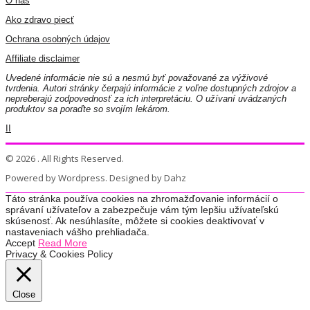
O nás
Ako zdravo piecť
Ochrana osobných údajov
Affiliate disclaimer
Uvedené informácie nie sú a nesmú byť považované za výživové
tvrdenia. Autori stránky čerpajú informácie z voľne dostupných zdrojov a
nepreberajú zodpovednosť za ich interpretáciu. O užívaní uvádzaných
produktov sa poraďte so svojím lekárom.
II
© 2026 . All Rights Reserved.
Powered by Wordpress. Designed by Dahz
Táto stránka používa cookies na zhromažďovanie informácií o
správaní užívateľov a zabezpečuje vám tým lepšiu užívateľskú
skúsenosť. Ak nesúhlasíte, môžete si cookies deaktivovať v
nastaveniach vášho prehliadača.
Accept
Read More
Privacy & Cookies Policy
Close