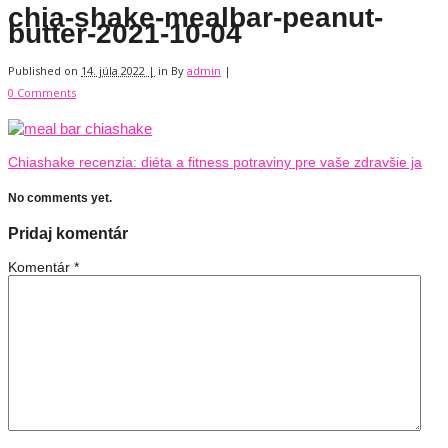
chia-shake-mealbar-peanut-
butter-2021-10-04
Published on
14. júla 2022 |
in
By
admin
|
0 Comments
Chiashake recenzia: diéta a fitness potraviny pre vaše zdravšie ja
No comments yet.
Pridaj komentár
Komentár
*