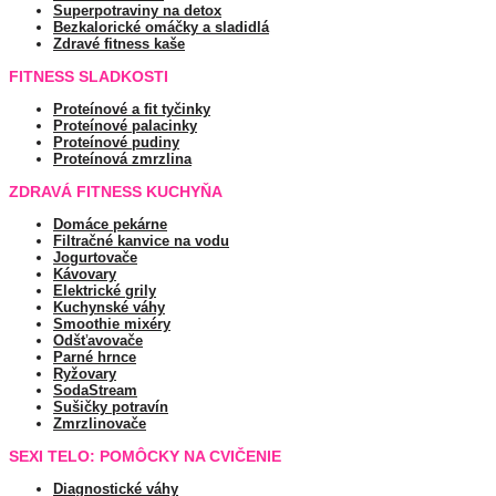
Superpotraviny na detox
Bezkalorické omáčky a sladidlá
Zdravé fitness kaše
FITNESS SLADKOSTI
Proteínové a fit tyčinky
Proteínové palacinky
Proteínové pudiny
Proteínová zmrzlina
ZDRAVÁ FITNESS KUCHYŇA
Domáce pekárne
Filtračné kanvice na vodu
Jogurtovače
Kávovary
Elektrické grily
Kuchynské váhy
Smoothie mixéry
Odšťavovače
Parné hrnce
Ryžovary
SodaStream
Sušičky potravín
Zmrzlinovače
SEXI TELO: POMÔCKY NA CVIČENIE
Diagnostické váhy