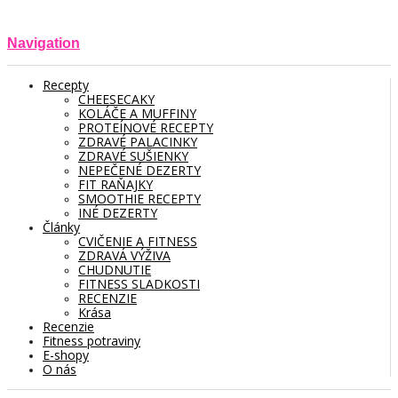
Navigation
Recepty
CHEESECAKY
KOLÁČE A MUFFINY
PROTEÍNOVÉ RECEPTY
ZDRAVÉ PALACINKY
ZDRAVÉ SUŠIENKY
NEPEČENÉ DEZERTY
FIT RAŇAJKY
SMOOTHIE RECEPTY
INÉ DEZERTY
Články
CVIČENIE A FITNESS
ZDRAVÁ VÝŽIVA
CHUDNUTIE
FITNESS SLADKOSTI
RECENZIE
Krása
Recenzie
Fitness potraviny
E-shopy
O nás