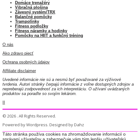
Domáce trenažéry
Vibračná plošina
Závesný systém/TRX
Balančné pomôcky
Trampolínky
Fitness podložky
Fitness náramky a hodinky
Pomôcky na HIIT a funkčný tréning
O nás
Ako zdravo piecť
Ochrana osobných údajov
Affiliate disclaimer
Uvedené informácie nie sú a nesmú byť považované za výživové
tvrdenia. Autori stránky čerpajú informácie z voľne dostupných zdrojov a
nepreberajú zodpovednosť za ich interpretáciu. O užívaní uvádzaných
produktov sa poraďte so svojím lekárom.
II
© 2026 . All Rights Reserved.
Powered by Wordpress. Designed by Dahz
Táto stránka používa cookies na zhromažďovanie informácií o
správaní užívateľov a zabezpečuje vám tým lepšiu užívateľskú