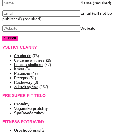
Name
(required)
Email (will not be
published)
(required)
Website
VŠETKY ČLÁNKY
Chudnutie
(76)
Cvičenie a fitness
(19)
Fitness sladkosti
(47)
Krása
(8)
Recenzie
(47)
Recepty
(51)
Rozhovory
(3)
Zdravá výživa
(167)
PRE SUPER FIT TELO
Proteíny
Vegánske proteíny
Spaľovače tukov
FITNESS POTRAVINY
Orechové maslá