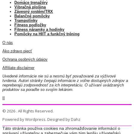
Domáce trenažéry
Vibračná plošina
Závesný systém/TRX
Balančné pomôcky
Trampolínky
Fitness podložky
Fitness náramky a hodinky
Pomôcky na HIIT a funkčný tréning
O nás
Ako zdravo piecť
Ochrana osobných údajov
Affiliate disclaimer
Uvedené informácie nie sú a nesmú byť považované za výživové
tvrdenia. Autori stránky čerpajú informácie z voľne dostupných zdrojov a
nepreberajú zodpovednosť za ich interpretáciu. O užívaní uvádzaných
produktov sa poraďte so svojím lekárom.
II
© 2026 . All Rights Reserved.
Powered by Wordpress. Designed by Dahz
Táto stránka používa cookies na zhromažďovanie informácií o
správaní užívateľov a zabezpečuje vám tým lepšiu užívateľskú