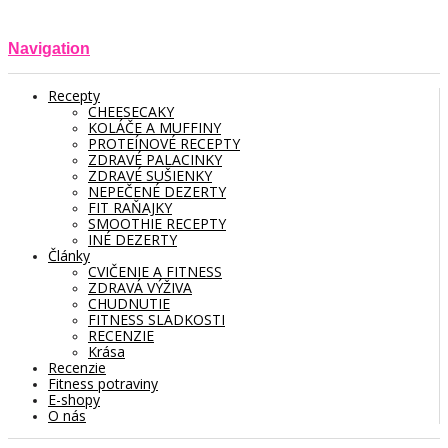
Navigation
Recepty
CHEESECAKY
KOLÁČE A MUFFINY
PROTEÍNOVÉ RECEPTY
ZDRAVÉ PALACINKY
ZDRAVÉ SUŠIENKY
NEPEČENÉ DEZERTY
FIT RAŇAJKY
SMOOTHIE RECEPTY
INÉ DEZERTY
Články
CVIČENIE A FITNESS
ZDRAVÁ VÝŽIVA
CHUDNUTIE
FITNESS SLADKOSTI
RECENZIE
Krása
Recenzie
Fitness potraviny
E-shopy
O nás