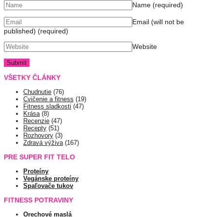
Name
(required)
Email (will not be
published)
(required)
Website
VŠETKY ČLÁNKY
Chudnutie
(76)
Cvičenie a fitness
(19)
Fitness sladkosti
(47)
Krása
(8)
Recenzie
(47)
Recepty
(51)
Rozhovory
(3)
Zdravá výživa
(167)
PRE SUPER FIT TELO
Proteíny
Vegánske proteíny
Spaľovače tukov
FITNESS POTRAVINY
Orechové maslá