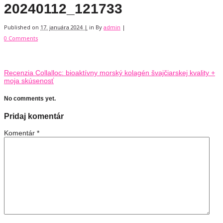
20240112_121733
Published on
17. januára 2024 |
in
By
admin
|
0 Comments
Recenzia Collalloc: bioaktívny morský kolagén švajčiarskej kvality +
moja skúsenosť
No comments yet.
Pridaj komentár
Komentár
*