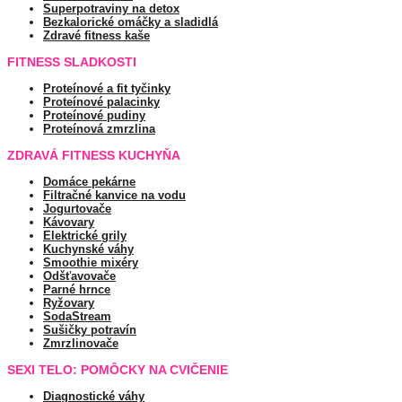
Superpotraviny na detox
Bezkalorické omáčky a sladidlá
Zdravé fitness kaše
FITNESS SLADKOSTI
Proteínové a fit tyčinky
Proteínové palacinky
Proteínové pudiny
Proteínová zmrzlina
ZDRAVÁ FITNESS KUCHYŇA
Domáce pekárne
Filtračné kanvice na vodu
Jogurtovače
Kávovary
Elektrické grily
Kuchynské váhy
Smoothie mixéry
Odšťavovače
Parné hrnce
Ryžovary
SodaStream
Sušičky potravín
Zmrzlinovače
SEXI TELO: POMÔCKY NA CVIČENIE
Diagnostické váhy