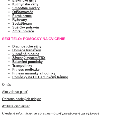
Elektrické grily
Kuchynské váhy
Smoothie mixéry
Odšťavovače
Parné hrnce
Ryžovary
SodaStream
Sušičky potravín
Zmrzlinovače
SEXI TELO: POMÔCKY NA CVIČENIE
Diagnostické váhy
Domáce trenažéry
Vibračná plošina
Závesný systém/TRX
Balančné pomôcky
Trampolínky
Fitness podložky
Fitness náramky a hodinky
Pomôcky na HIIT a funkčný tréning
O nás
Ako zdravo piecť
Ochrana osobných údajov
Affiliate disclaimer
Uvedené informácie nie sú a nesmú byť považované za výživové