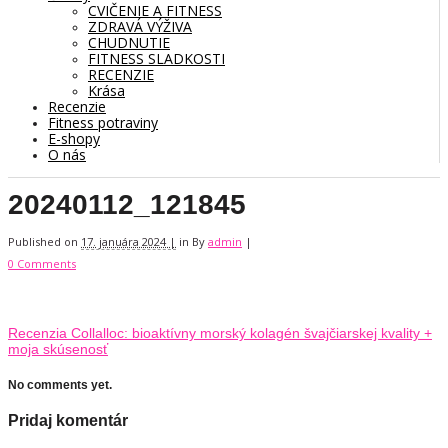
CVIČENIE A FITNESS
ZDRAVÁ VÝŽIVA
CHUDNUTIE
FITNESS SLADKOSTI
RECENZIE
Krása
Recenzie
Fitness potraviny
E-shopy
O nás
20240112_121845
Published on
17. januára 2024 |
in
By
admin
|
0 Comments
Recenzia Collalloc: bioaktívny morský kolagén švajčiarskej kvality +
moja skúsenosť
No comments yet.
Pridaj komentár