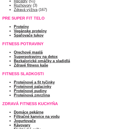
Recepty
(51)
Rozhovory
(3)
Zdravá výživa
(167)
PRE SUPER FIT TELO
Proteíny
Vegánske proteíny
Spaľovače tukov
FITNESS POTRAVINY
Orechové maslá
Superpotraviny na detox
Bezkalorické omáčky a sladidlá
Zdravé fitness kaše
FITNESS SLADKOSTI
Proteínové a fit tyčinky
Proteínové palacinky
Proteínové pudiny
Proteínová zmrzlina
ZDRAVÁ FITNESS KUCHYŇA
Domáce pekárne
Filtračné kanvice na vodu
Jogurtovače
Kávovary