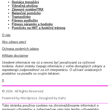
Domáce trenažéry
Vibračná plošina
Závesný systém/TRX
Balančné pomôcky
Trampolínky
Fitness podložky
Fitness náramky a hodinky
Pomôcky na HIIT a funkčný tréning
O nás
Ako zdravo piecť
Ochrana osobných údajov
Affiliate disclaimer
Uvedené informácie nie sú a nesmú byť považované za výživové
tvrdenia. Autori stránky čerpajú informácie z voľne dostupných zdrojov a
nepreberajú zodpovednosť za ich interpretáciu. O užívaní uvádzaných
produktov sa poraďte so svojím lekárom.
II
© 2026 . All Rights Reserved.
Powered by Wordpress. Designed by Dahz
Táto stránka používa cookies na zhromažďovanie informácií o
správaní užívateľov a zabezpečuje vám tým lepšiu užívateľskú