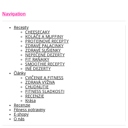
Navigation
Recepty
CHEESECAKY
KOLÁČE A MUFFINY
PROTEÍNOVÉ RECEPTY
ZDRAVÉ PALACINKY
ZDRAVÉ SUŠIENKY
NEPEČENÉ DEZERTY
FIT RAŇAJKY
SMOOTHIE RECEPTY
INÉ DEZERTY
Články
CVIČENIE A FITNESS
ZDRAVÁ VÝŽIVA
CHUDNUTIE
FITNESS SLADKOSTI
RECENZIE
Krása
Recenzie
Fitness potraviny
E-shopy
O nás