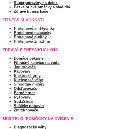
Superpotraviny na detox
Bezkalorické omáčky a sladidlá
Zdravé fitness kaše
FITNESS SLADKOSTI
Proteínové a fit tyčinky
Proteínové palacinky
Proteínové pudiny
Proteínová zmrzlina
ZDRAVÁ FITNESS KUCHYŇA
Domáce pekárne
Filtračné kanvice na vodu
Jogurtovače
Kávovary
Elektrické grily
Kuchynské váhy
Smoothie mixéry
Odšťavovače
Parné hrnce
Ryžovary
SodaStream
Sušičky potravín
Zmrzlinovače
SEXI TELO: POMÔCKY NA CVIČENIE
Diagnostické váhy