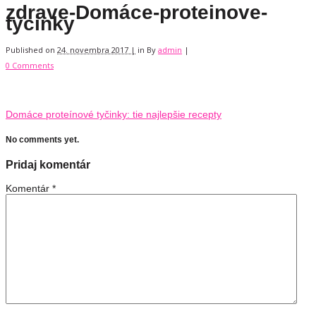
zdrave-Domáce-proteinove-
tycinky
Published on
24. novembra 2017 |
in
By
admin
|
0 Comments
Domáce proteínové tyčinky: tie najlepšie recepty
No comments yet.
Pridaj komentár
Komentár
*