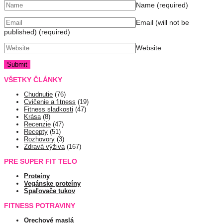
Name
(required)
Email (will not be
published)
(required)
Website
VŠETKY ČLÁNKY
Chudnutie
(76)
Cvičenie a fitness
(19)
Fitness sladkosti
(47)
Krása
(8)
Recenzie
(47)
Recepty
(51)
Rozhovory
(3)
Zdravá výživa
(167)
PRE SUPER FIT TELO
Proteíny
Vegánske proteíny
Spaľovače tukov
FITNESS POTRAVINY
Orechové maslá