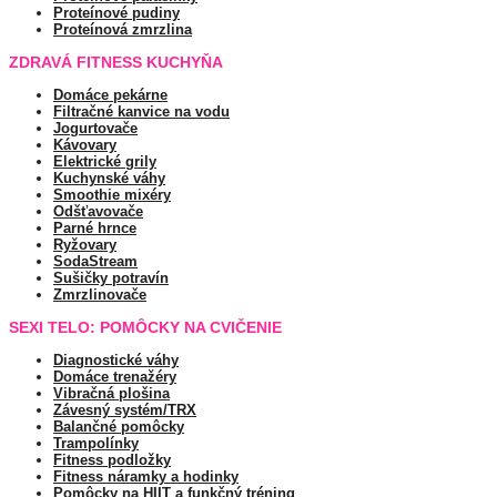
Proteínové pudiny
Proteínová zmrzlina
ZDRAVÁ FITNESS KUCHYŇA
Domáce pekárne
Filtračné kanvice na vodu
Jogurtovače
Kávovary
Elektrické grily
Kuchynské váhy
Smoothie mixéry
Odšťavovače
Parné hrnce
Ryžovary
SodaStream
Sušičky potravín
Zmrzlinovače
SEXI TELO: POMÔCKY NA CVIČENIE
Diagnostické váhy
Domáce trenažéry
Vibračná plošina
Závesný systém/TRX
Balančné pomôcky
Trampolínky
Fitness podložky
Fitness náramky a hodinky
Pomôcky na HIIT a funkčný tréning