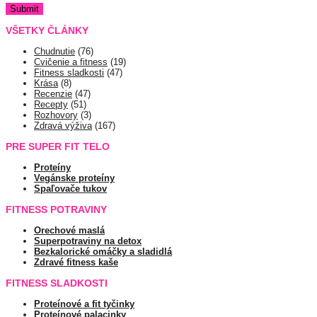
VŠETKY ČLÁNKY
Chudnutie
(76)
Cvičenie a fitness
(19)
Fitness sladkosti
(47)
Krása
(8)
Recenzie
(47)
Recepty
(51)
Rozhovory
(3)
Zdravá výživa
(167)
PRE SUPER FIT TELO
Proteíny
Vegánske proteíny
Spaľovače tukov
FITNESS POTRAVINY
Orechové maslá
Superpotraviny na detox
Bezkalorické omáčky a sladidlá
Zdravé fitness kaše
FITNESS SLADKOSTI
Proteínové a fit tyčinky
Proteínové palacinky