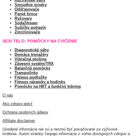
Kuchynské váhy
Smoothie mixéry
Odšťavovače
Parné hrnce
Ryžovary
SodaStream
Sušičky potravín
Zmrzlinovače
SEXI TELO: POMÔCKY NA CVIČENIE
Diagnostické váhy
Domáce trenažéry
Vibračná plošina
Závesný systém/TRX
Balančné pomôcky
Trampolínky
Fitness podložky
Fitness náramky a hodinky
Pomôcky na HIIT a funkčný tréning
O nás
Ako zdravo piecť
Ochrana osobných údajov
Affiliate disclaimer
Uvedené informácie nie sú a nesmú byť považované za výživové
tvrdenia. Autori stránky čerpajú informácie z voľne dostupných zdrojov a