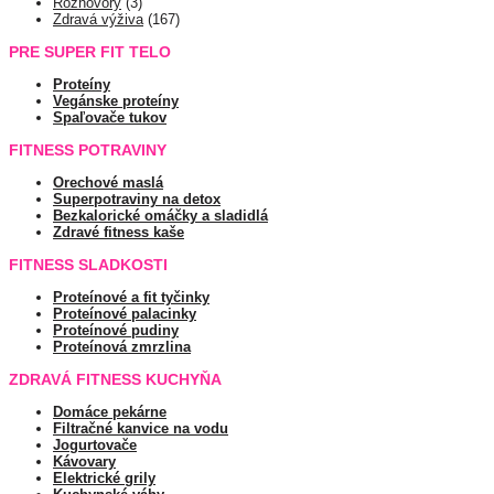
Rozhovory
(3)
Zdravá výživa
(167)
PRE SUPER FIT TELO
Proteíny
Vegánske proteíny
Spaľovače tukov
FITNESS POTRAVINY
Orechové maslá
Superpotraviny na detox
Bezkalorické omáčky a sladidlá
Zdravé fitness kaše
FITNESS SLADKOSTI
Proteínové a fit tyčinky
Proteínové palacinky
Proteínové pudiny
Proteínová zmrzlina
ZDRAVÁ FITNESS KUCHYŇA
Domáce pekárne
Filtračné kanvice na vodu
Jogurtovače
Kávovary
Elektrické grily