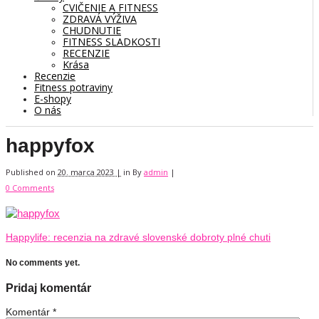
CVIČENIE A FITNESS
ZDRAVÁ VÝŽIVA
CHUDNUTIE
FITNESS SLADKOSTI
RECENZIE
Krása
Recenzie
Fitness potraviny
E-shopy
O nás
happyfox
Published on
20. marca 2023 |
in
By
admin
|
0 Comments
Happylife: recenzia na zdravé slovenské dobroty plné chuti
No comments yet.
Pridaj komentár
Komentár
*