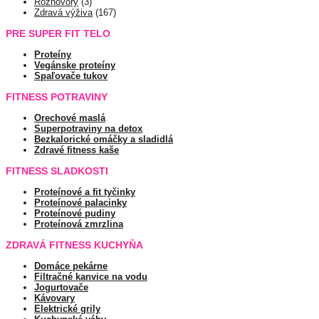
Rozhovory
(3)
Zdravá výživa
(167)
PRE SUPER FIT TELO
Proteíny
Vegánske proteíny
Spaľovače tukov
FITNESS POTRAVINY
Orechové maslá
Superpotraviny na detox
Bezkalorické omáčky a sladidlá
Zdravé fitness kaše
FITNESS SLADKOSTI
Proteínové a fit tyčinky
Proteínové palacinky
Proteínové pudiny
Proteínová zmrzlina
ZDRAVÁ FITNESS KUCHYŇA
Domáce pekárne
Filtračné kanvice na vodu
Jogurtovače
Kávovary
Elektrické grily