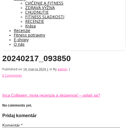
CVIČENIE A FITNESS
ZDRAVÁ VÝŽIVA
CHUDNUTIE
FITNESS SLADKOSTI
RECENZIE
Krása
Recenzie
Fitness potraviny
E-shopy
O nás
20240217_093850
Published on
14. marca 2024 |
in
By
admin
|
0 Comments
Inca Collagen: moja recenzia a skúsenosť – oplatí sa?
No comments yet.
Pridaj komentár
Komentár
*