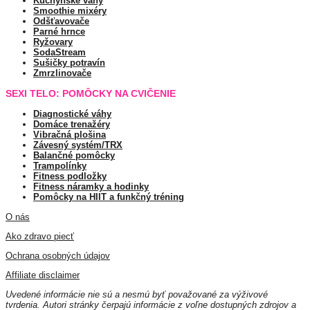
Kuchynské váhy
Smoothie mixéry
Odšťavovače
Parné hrnce
Ryžovary
SodaStream
Sušičky potravín
Zmrzlinovače
SEXI TELO: POMÔCKY NA CVIČENIE
Diagnostické váhy
Domáce trenažéry
Vibračná plošina
Závesný systém/TRX
Balančné pomôcky
Trampolínky
Fitness podložky
Fitness náramky a hodinky
Pomôcky na HIIT a funkčný tréning
O nás
Ako zdravo piecť
Ochrana osobných údajov
Affiliate disclaimer
Uvedené informácie nie sú a nesmú byť považované za výživové
tvrdenia. Autori stránky čerpajú informácie z voľne dostupných zdrojov a