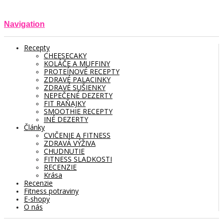
Navigation
Recepty
CHEESECAKY
KOLÁČE A MUFFINY
PROTEÍNOVÉ RECEPTY
ZDRAVÉ PALACINKY
ZDRAVÉ SUŠIENKY
NEPEČENÉ DEZERTY
FIT RAŇAJKY
SMOOTHIE RECEPTY
INÉ DEZERTY
Články
CVIČENIE A FITNESS
ZDRAVÁ VÝŽIVA
CHUDNUTIE
FITNESS SLADKOSTI
RECENZIE
Krása
Recenzie
Fitness potraviny
E-shopy
O nás