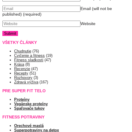
Email (will not be
published)
(required)
Website
VŠETKY ČLÁNKY
Chudnutie
(76)
Cvičenie a fitness
(19)
Fitness sladkosti
(47)
Krása
(8)
Recenzie
(47)
Recepty
(51)
Rozhovory
(3)
Zdravá výživa
(167)
PRE SUPER FIT TELO
Proteíny
Vegánske proteíny
Spaľovače tukov
FITNESS POTRAVINY
Orechové maslá
Superpotraviny na detox