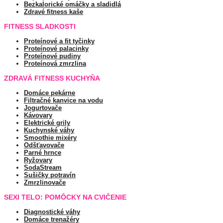
Bezkalorické omáčky a sladidlá
Zdravé fitness kaše
FITNESS SLADKOSTI
Proteínové a fit tyčinky
Proteínové palacinky
Proteínové pudiny
Proteínová zmrzlina
ZDRAVÁ FITNESS KUCHYŇA
Domáce pekárne
Filtračné kanvice na vodu
Jogurtovače
Kávovary
Elektrické grily
Kuchynské váhy
Smoothie mixéry
Odšťavovače
Parné hrnce
Ryžovary
SodaStream
Sušičky potravín
Zmrzlinovače
SEXI TELO: POMÔCKY NA CVIČENIE
Diagnostické váhy
Domáce trenažéry