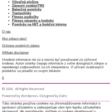
Vibračná plošina
Závesný systém/TRX
Balančné pomôcky
Trampolínky
Fitness podložky
Fitness náramky a hodinky
Pomôcky na HIIT a funkčný tréning
O nás
Ako zdravo piecť
Ochrana osobných údajov
Affiliate disclaimer
Uvedené informácie nie sú a nesmú byť považované za výživové
tvrdenia. Autori stránky čerpajú informácie z voľne dostupných zdrojov a
nepreberajú zodpovednosť za ich interpretáciu. O užívaní uvádzaných
produktov sa poraďte so svojím lekárom.
II
© 2026 . All Rights Reserved.
Powered by Wordpress. Designed by Dahz
Táto stránka používa cookies na zhromažďovanie informácií o
správaní užívateľov a zabezpečuje vám tým lepšiu užívateľskú
skúsenosť. Ak nesúhlasíte, môžete si cookies deaktivovať v