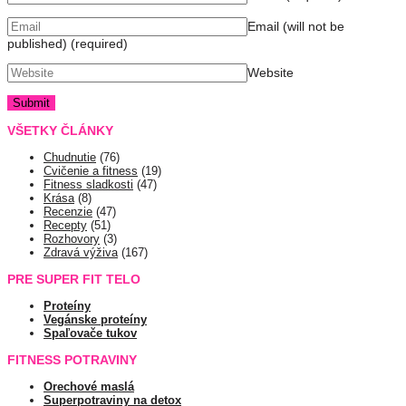
Email (will not be
published)
(required)
Website
VŠETKY ČLÁNKY
Chudnutie
(76)
Cvičenie a fitness
(19)
Fitness sladkosti
(47)
Krása
(8)
Recenzie
(47)
Recepty
(51)
Rozhovory
(3)
Zdravá výživa
(167)
PRE SUPER FIT TELO
Proteíny
Vegánske proteíny
Spaľovače tukov
FITNESS POTRAVINY
Orechové maslá
Superpotraviny na detox