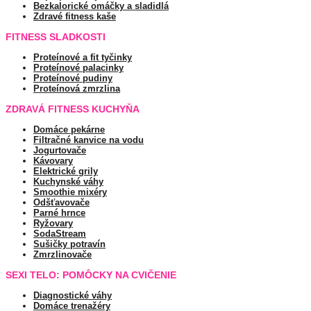
Bezkalorické omáčky a sladidlá
Zdravé fitness kaše
FITNESS SLADKOSTI
Proteínové a fit tyčinky
Proteínové palacinky
Proteínové pudiny
Proteínová zmrzlina
ZDRAVÁ FITNESS KUCHYŇA
Domáce pekárne
Filtračné kanvice na vodu
Jogurtovače
Kávovary
Elektrické grily
Kuchynské váhy
Smoothie mixéry
Odšťavovače
Parné hrnce
Ryžovary
SodaStream
Sušičky potravín
Zmrzlinovače
SEXI TELO: POMÔCKY NA CVIČENIE
Diagnostické váhy
Domáce trenažéry