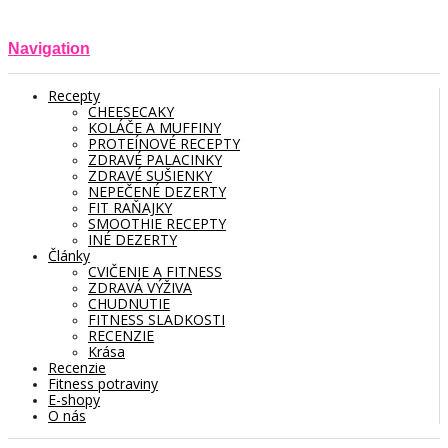
Navigation
Recepty
CHEESECAKY
KOLÁČE A MUFFINY
PROTEÍNOVÉ RECEPTY
ZDRAVÉ PALACINKY
ZDRAVÉ SUŠIENKY
NEPEČENÉ DEZERTY
FIT RAŇAJKY
SMOOTHIE RECEPTY
INÉ DEZERTY
Články
CVIČENIE A FITNESS
ZDRAVÁ VÝŽIVA
CHUDNUTIE
FITNESS SLADKOSTI
RECENZIE
Krása
Recenzie
Fitness potraviny
E-shopy
O nás