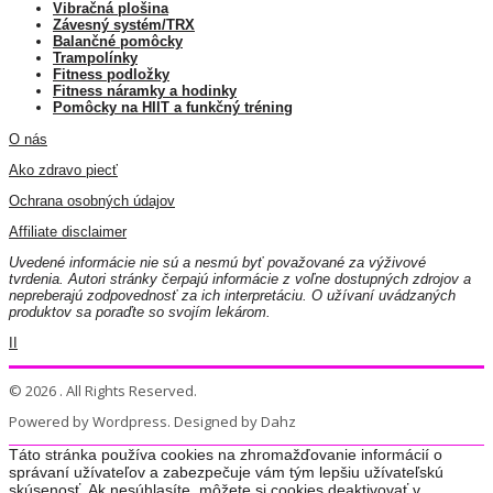
Vibračná plošina
Závesný systém/TRX
Balančné pomôcky
Trampolínky
Fitness podložky
Fitness náramky a hodinky
Pomôcky na HIIT a funkčný tréning
O nás
Ako zdravo piecť
Ochrana osobných údajov
Affiliate disclaimer
Uvedené informácie nie sú a nesmú byť považované za výživové
tvrdenia. Autori stránky čerpajú informácie z voľne dostupných zdrojov a
nepreberajú zodpovednosť za ich interpretáciu. O užívaní uvádzaných
produktov sa poraďte so svojím lekárom.
II
© 2026 . All Rights Reserved.
Powered by Wordpress. Designed by Dahz
Táto stránka používa cookies na zhromažďovanie informácií o
správaní užívateľov a zabezpečuje vám tým lepšiu užívateľskú
skúsenosť. Ak nesúhlasíte, môžete si cookies deaktivovať v