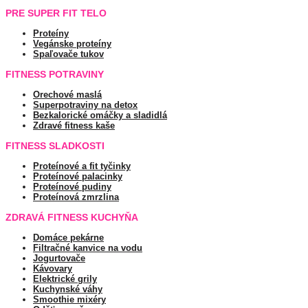
PRE SUPER FIT TELO
Proteíny
Vegánske proteíny
Spaľovače tukov
FITNESS POTRAVINY
Orechové maslá
Superpotraviny na detox
Bezkalorické omáčky a sladidlá
Zdravé fitness kaše
FITNESS SLADKOSTI
Proteínové a fit tyčinky
Proteínové palacinky
Proteínové pudiny
Proteínová zmrzlina
ZDRAVÁ FITNESS KUCHYŇA
Domáce pekárne
Filtračné kanvice na vodu
Jogurtovače
Kávovary
Elektrické grily
Kuchynské váhy
Smoothie mixéry