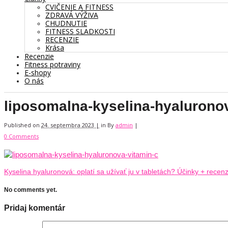
CVIČENIE A FITNESS
ZDRAVÁ VÝŽIVA
CHUDNUTIE
FITNESS SLADKOSTI
RECENZIE
Krása
Recenzie
Fitness potraviny
E-shopy
O nás
liposomalna-kyselina-hyalurono
Published on
24. septembra 2023 |
in
By
admin
|
0 Comments
Kyselina hyaluronová: oplatí sa užívať ju v tabletách? Účinky + recenz
No comments yet.
Pridaj komentár