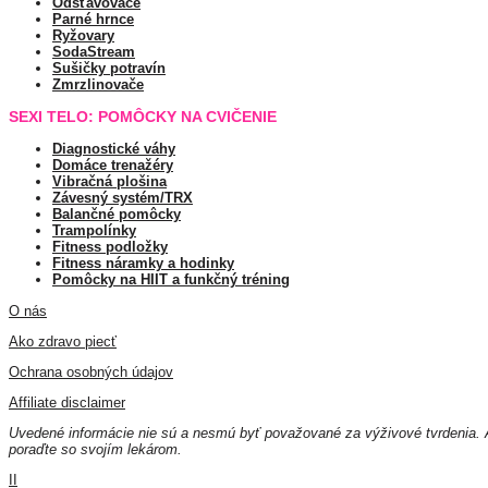
Odšťavovače
Parné hrnce
Ryžovary
SodaStream
Sušičky potravín
Zmrzlinovače
SEXI TELO: POMÔCKY NA CVIČENIE
Diagnostické váhy
Domáce trenažéry
Vibračná plošina
Závesný systém/TRX
Balančné pomôcky
Trampolínky
Fitness podložky
Fitness náramky a hodinky
Pomôcky na HIIT a funkčný tréning
O nás
Ako zdravo piecť
Ochrana osobných údajov
Affiliate disclaimer
Uvedené informácie nie sú a nesmú byť považované za výživové tvrdenia. A
poraďte so svojím lekárom.
II