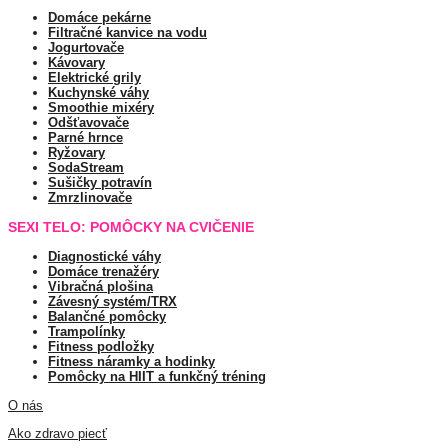
Domáce pekárne
Filtračné kanvice na vodu
Jogurtovače
Kávovary
Elektrické grily
Kuchynské váhy
Smoothie mixéry
Odšťavovače
Parné hrnce
Ryžovary
SodaStream
Sušičky potravín
Zmrzlinovače
SEXI TELO: POMÔCKY NA CVIČENIE
Diagnostické váhy
Domáce trenažéry
Vibračná plošina
Závesný systém/TRX
Balančné pomôcky
Trampolínky
Fitness podložky
Fitness náramky a hodinky
Pomôcky na HIIT a funkčný tréning
O nás
Ako zdravo piecť