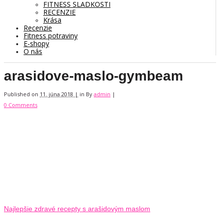
FITNESS SLADKOSTI
RECENZIE
Krása
Recenzie
Fitness potraviny
E-shopy
O nás
arasidove-maslo-gymbeam
Published on
11. júna 2018 |
in
By
admin
|
0 Comments
Najlepšie zdravé recepty s arašidovým maslom