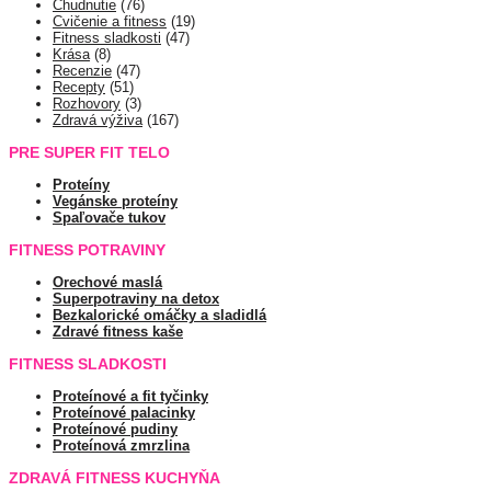
Chudnutie
(76)
Cvičenie a fitness
(19)
Fitness sladkosti
(47)
Krása
(8)
Recenzie
(47)
Recepty
(51)
Rozhovory
(3)
Zdravá výživa
(167)
PRE SUPER FIT TELO
Proteíny
Vegánske proteíny
Spaľovače tukov
FITNESS POTRAVINY
Orechové maslá
Superpotraviny na detox
Bezkalorické omáčky a sladidlá
Zdravé fitness kaše
FITNESS SLADKOSTI
Proteínové a fit tyčinky
Proteínové palacinky
Proteínové pudiny
Proteínová zmrzlina
ZDRAVÁ FITNESS KUCHYŇA