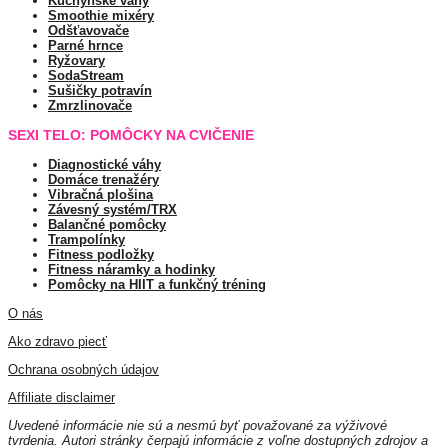
Kuchynské váhy
Smoothie mixéry
Odšťavovače
Parné hrnce
Ryžovary
SodaStream
Sušičky potravín
Zmrzlinovače
SEXI TELO: POMÔCKY NA CVIČENIE
Diagnostické váhy
Domáce trenažéry
Vibračná plošina
Závesný systém/TRX
Balančné pomôcky
Trampolínky
Fitness podložky
Fitness náramky a hodinky
Pomôcky na HIIT a funkčný tréning
O nás
Ako zdravo piecť
Ochrana osobných údajov
Affiliate disclaimer
Uvedené informácie nie sú a nesmú byť považované za výživové
tvrdenia. Autori stránky čerpajú informácie z voľne dostupných zdrojov a