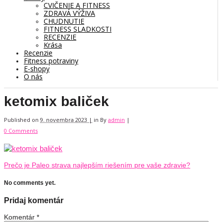
CVIČENIE A FITNESS
ZDRAVÁ VÝŽIVA
CHUDNUTIE
FITNESS SLADKOSTI
RECENZIE
Krása
Recenzie
Fitness potraviny
E-shopy
O nás
ketomix baliček
Published on
9. novembra 2023 |
in
By
admin
|
0 Comments
Prečo je Paleo strava najlepším riešením pre vaše zdravie?
No comments yet.
Pridaj komentár
Komentár
*