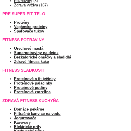
Rozhovory
(3)
Zdravá výživa
(167)
PRE SUPER FIT TELO
Proteíny
Vegánske proteíny
Spaľovače tukov
FITNESS POTRAVINY
Orechové maslá
Superpotraviny na detox
Bezkalorické omáčky a sladidlá
Zdravé fitness kaše
FITNESS SLADKOSTI
Proteínové a fit tyčinky
Proteínové palacinky
Proteínové pudiny
Proteínová zmrzlina
ZDRAVÁ FITNESS KUCHYŇA
Domáce pekárne
Filtračné kanvice na vodu
Jogurtovače
Kávovary
Elektrické grily